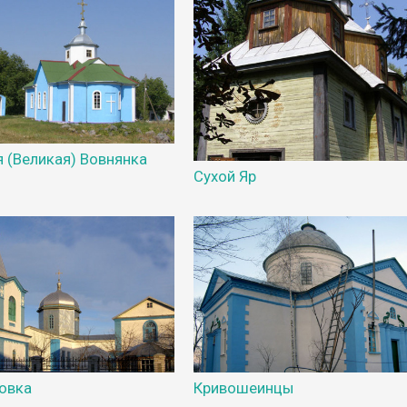
 (Великая) Вовнянка
Сухой Яр
овка
Кривошеинцы