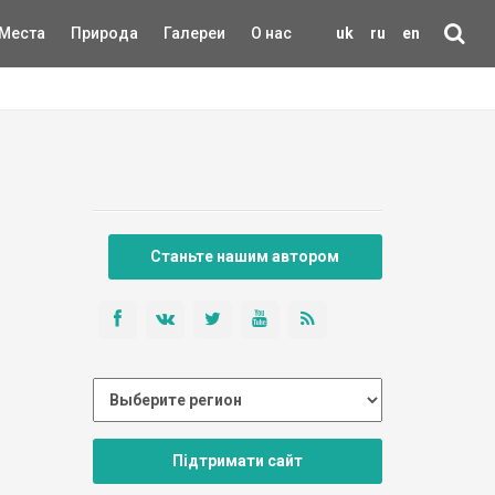
Места
Природа
Галереи
О нас
uk
ru
en
Станьте нашим автором
Підтримати сайт