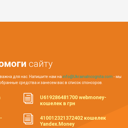
омоги
сайту
важна для нас. Напишите нам на
info@UkrainaIncognita.com
- мы
обранные средства и занесем вас в список спонсоров.
а
U619286481700 webmoney-
кошелек в грн
-
410012321372402 кошелек
Yandex.Money