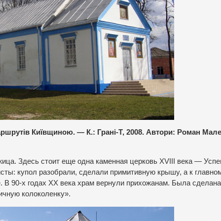
ршрутів Київщиною. — К.: Грані-Т, 2008. Автори: Роман Мал
а. Здесь стоит еще одна каменная церковь XVIII века — Успе
исты: купол разобрали, сделали примитивную крышу, а к главно
 В 90-х годах ХХ века храм вернули прихожанам. Была сделана
пичную колоколенку».