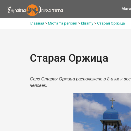
Мага
Главная
>
Міста та регіони
>
khramy
>
Старая Оржица
Старая Оржица
Село Старая Оржица расположено в 8-и км к во
человек.