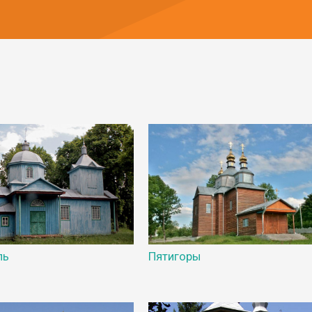
ль
Пятигоры