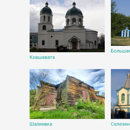
Большая
Ковшевата
Шалиевка
Селезен