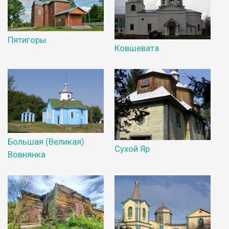
Пятигоры
Ковшевата
Большая (Великая)
Сухой Яр
Вовнянка