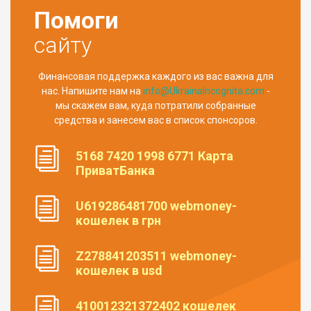
Помоги
сайту
Финансовая поддержка каждого из вас важна для
нас. Напишите нам на
info@UkrainaIncognita.com
-
мы скажем вам, куда потратили собранные
средства и занесем вас в список спонсоров.
5168 7420 1998 6771 Карта
ПриватБанка
U619286481700 webmoney-
кошелек в грн
Z278841203511 webmoney-
кошелек в usd
410012321372402 кошелек