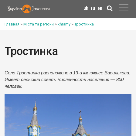
uk
ru
en
Главная
>
Міста та регіони
>
khramy
>
Тростинка
Тростинка
Село Тростинка расположено в 13-и км южнее Василькова.
Имеет сельский совет. Численность населения — 800
человек.