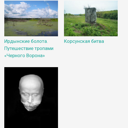
Ирдынские болота.
Корсунская битва
Путешествие тропами
«Черного Ворона»