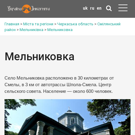
uk
ru
en
Главная
>
Міста та регіони
>
Черкаська область
>
Смілянський
район
>
Мельниківка
>
Мельниковка
Мельниковка
Село Мельниковка расположено в 30 километрах от
Смелы, в 3 км от автотрассы Шпола-Смела. Центр
сельского совета. Население — около 600 человек.