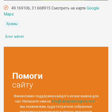
49.169106, 31.668915 Смотреть на карте
Google
Maps
Храмы
Блог admin
Помоги
сайту
Финансовая поддержка каждого из вас важна для
нас. Напишите нам на
info@UkrainaIncognita.com
-
мы скажем вам, куда потратили собранные
средства и занесем вас в список спонсоров.