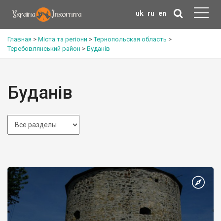
uk
ru
en
Главная
>
Міста та регіони
>
Тернопольская область
>
Теребовлянський район
>
Буданів
Буданів