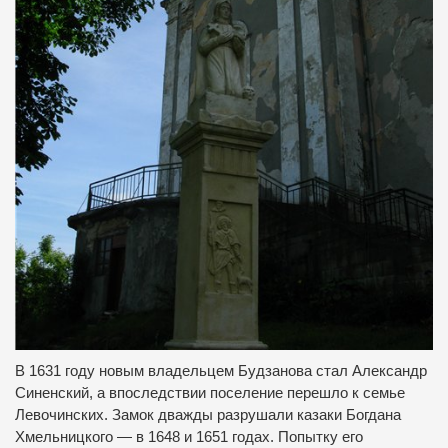
В 1631 году новым владельцем Будзанова стал Александр
Синенский, а впоследствии поселение перешло к семье
Левочинских.
Замок дважды разрушали казаки Богдана
Хмельницкого — в 1648 и 1651 годах.
Попытку его