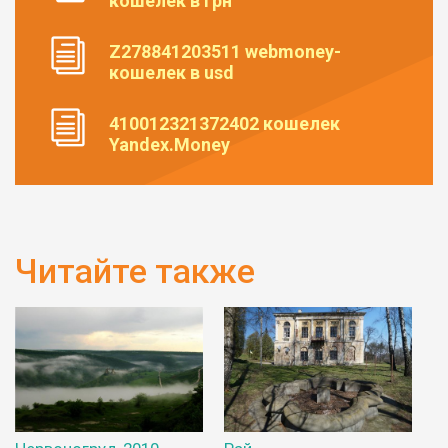
кошелек в грн
Z278841203511 webmoney-
кошелек в usd
410012321372402 кошелек
Yandex.Money
Читайте также