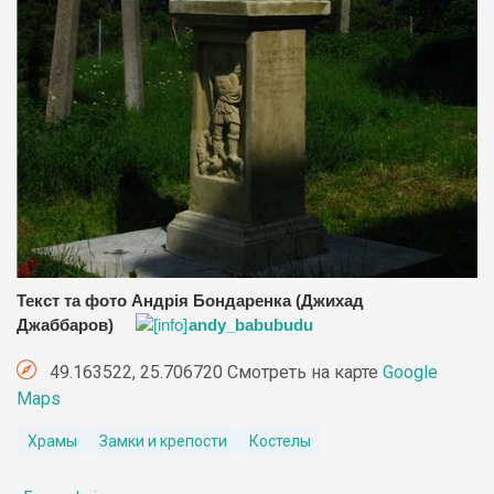
Текст та фото Андрія Бондаренка (Джихад
Джаббаров)
andy_babubudu
49.163522, 25.706720 Смотреть на карте
Google
Maps
Храмы
Замки и крепости
Костелы