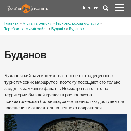
uk
ru
en
Главная
>
Міста та регіони
>
Тернопольская область
>
Теребовлянський район
>
Буданів
>
Буданов
Буданов
Будановский замок лежит в стороне от традиционных
туристических маршрутов, поэтому посещают его только
заядлых замковые фанаты.
Несмотря на то, что на
территории бывшей крепости расположена
психиатрическая больница, замок полностью доступен для
посещения и относительно неплохо сохранился.