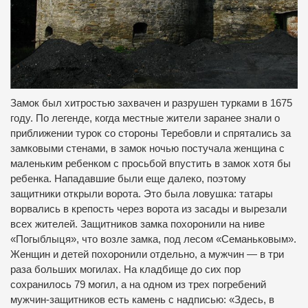
Замок был хитростью захвачен и разрушен турками в 1675
году.
По легенде, когда местные жители заранее знали о
приближении турок со стороны Теребовли и спрятались за
замковыми стенами, в замок ночью постучала женщина с
маленьким ребенком с просьбой впустить в замок хотя бы
ребенка.
Нападавшие были еще далеко, поэтому
защитники открыли ворота.
Это была ловушка: татары
ворвались в крепость через ворота из засады и вырезали
всех жителей.
Защитников замка похоронили на ниве
«Погыблыця», что возле замка, под лесом «Семаньковым».
Женщин и детей похоронили отдельно, а мужчин — в три
раза больших могилах.
На кладбище до сих пор
сохранилось 79 могил, а на одном из трех погребений
мужчин-защитников есть камень с надписью: «Здесь, в