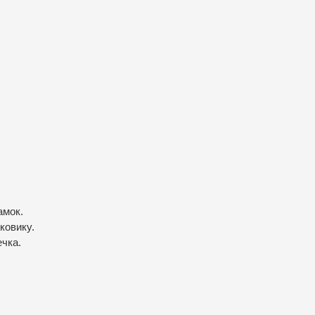
амок.
ковику.
ечка.