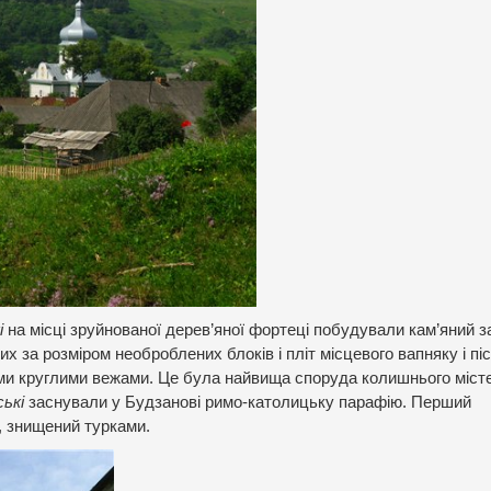
і
на місці зруйнованої дерев’яної фортеці побудували кам’яний з
х за розміром необроблених блоків і пліт місцевого вапняку і піс
ми круглими вежами. Це була найвища споруда колишнього міст
ські
заснували у Будзанові римо-католицьку парафію. Перший
, знищений турками.