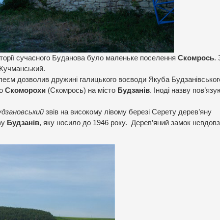
иторії сучасного Буданова було маленьке поселення
Скомрось
.
 Кучманський.
леєм дозволив дружині галицького воєводи Якуба Будзанівськог
ло
Скоморохи
(Скомрось) на місто
Будзанів
. Іноді назву пов’язу
удзановський
звів на високому лівому березі Серету дерев’яну
ву
Будзанів
, яку носило до 1946 року. Дерев’яний замок невдовз