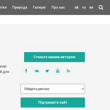
ятки
Природа
Галереї
Про нас
uk
ru
en
Станьте нашим автором
кові
ий для
Підтримати сайт