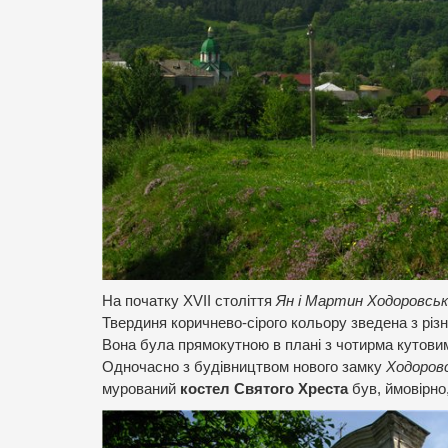
На початку XVII століття
Ян і Мартин Ходоровськ
Твердиня коричнево-сірого кольору зведена з різни
Вона була прямокутною в плані з чотирма кутови
Одночасно з будівництвом нового замку
Ходоров
мурований
костел Святого Хреста
був, ймовірно