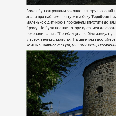
Замок був хитрощами захоплений і зруйнований ту
знали про наближення турків з боку
Теребовлі
і 
маленькою дитиною з проханням впустити до замк
браму. Це була пастка: татари вдерлися до фортец
поховали на ниві “Погиблиця”, що біля замку, під 
у трьох великих могилах. На цвинтарі і досі збере
камінь з надписом:
“Тут, у цьому місці, Поглибиц