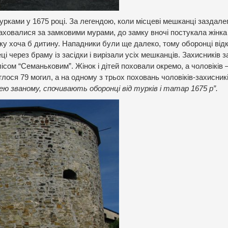
рками у 1675 році. За легендою, коли місцеві мешканці заздале
заховалися за замковими мурами, до замку вночі постукала жінка
у хоча б дитину. Нападники були ще далеко, тому оборонці від
і через браму із засідки і вирізали усіх мешканців. Захисників 
лісом “Семаньковим”. Жінок і дітей поховали окремо, а чоловіків 
глося 79 могил, а на одному з трьох поховань чоловіків-захисникі
ею званому, спочивають оборонці від турків і татар 1675 р”.