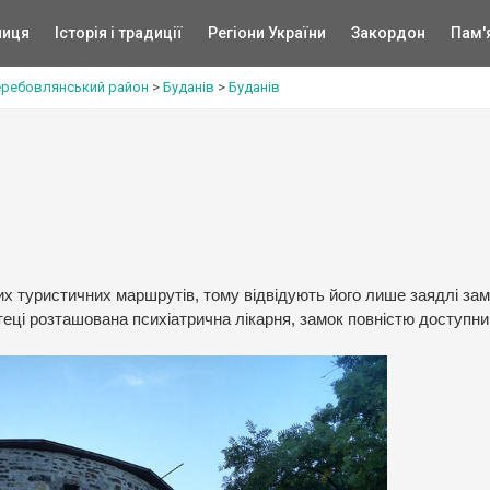
ниця
Історія і традиції
Регіони України
Закордон
Пам'
еребовлянський район
>
Буданів
>
Буданів
х туристичних маршрутів, тому відвідують його лише заядлі зам
теці розташована психіатрична лікарня, замок повністю доступн