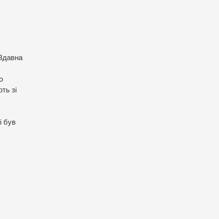
 Здавна
о
ють зі
і був