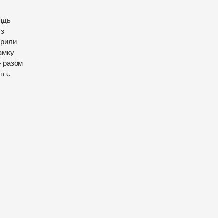
гідь
 з
крили
замку
– разом
в є