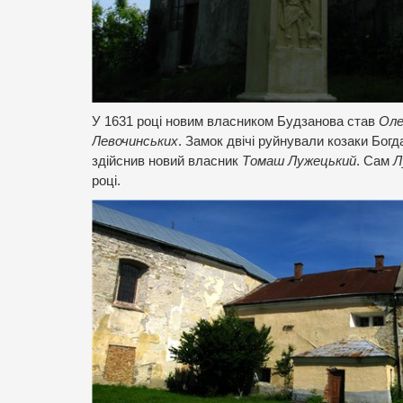
У 1631 році новим власником Будзанова став
Оле
Левочинських
. Замок двічі руйнували козаки Бог
здійснив новий власник
Томаш Лужецький
. Сам
Л
році.