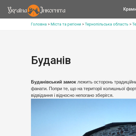
Крам
Головна
>
Міста та регіони
>
Тернопільська область
>
Т
Буданів
Буданівський замок
лежить осторонь традиційни
фанати. Попри те, що на території колишньої фор
відвідання і відносно непогано зберігся.