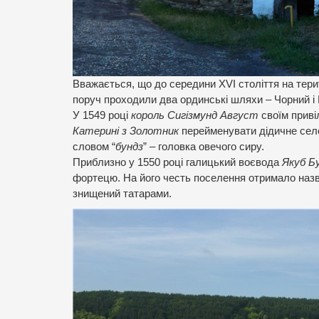
Вважається, що до середини XVI століття на тер
поруч проходили два ординські шляхи – Чорний і
У 1549 році
король Сигізмунд Август
своїм приві
Катерині з Золотник
перейменувати дідичне се
словом “
бундз
” – головка овечого сиру.
Приблизно у 1550 році галицький воєвода
Якуб Б
фортецю. На його честь поселення отримало наз
знищений татарами.