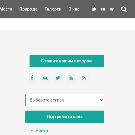
Места
Природа
Галереи
О нас
uk
ru
en
Станьте нашим автором
Підтримати сайт
Войти