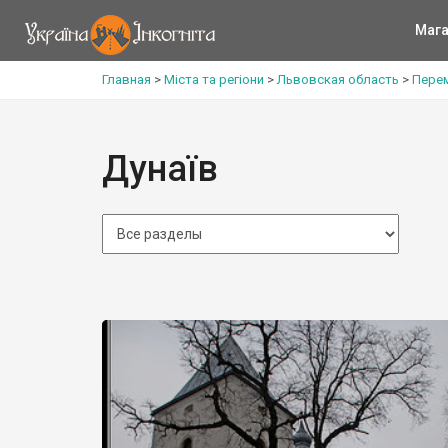
Мага
Главная
>
Міста та регіони
>
Львовская область
>
Пере
Дунаїв