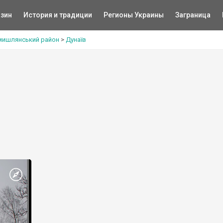
зин
История и традиции
Регионы Украины
Заграница
мишлянський район
>
Дунаїв