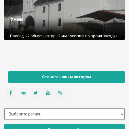
Унев
Последний объект, который мы посетили во время поездки
по Золотой подкове Львовщины, - Уневский монастырь.
Монастырь строился в 15 веке, как оборонный. Очень похож
на замок. Внутри расположена оборонная церковь Успения
Пресвятой Богородицы, по бокам - 2 оборонительные башни.
В одной из стен расположен источник святой воды, а рядом
с монастырем - рукотворное озеро с этой самой целебной
водой.
Станьте нашим автором
Принадлежит греко-католической церкви.