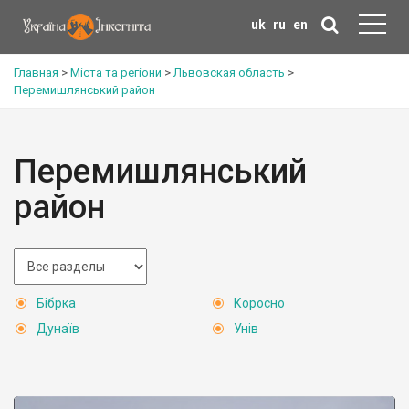
uk
ru
en
Главная
>
Міста та регіони
>
Львовская область
>
Перемишлянський район
Перемишлянський
район
Бібрка
Коросно
Дунаїв
Унів