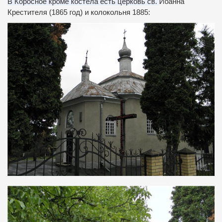
В Коросное кроме костела есть церковь св.
Иоанна
Крестителя (1865 год) и колокольня 1885: