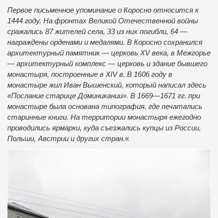
Первое письменное упоминание о Коросно относится к
1444 году. На фронтах Великой Отечественной войны
сражались 87 жителей села, 33 из них погибли, 64 —
награждены орденами и медалями. В Коросно сохранился
архитектурный памятник — церковь XV века, в Межгорье
— архитектурный комплекс — церковь и здание бывшего
монастыря, построенные в XIV в. В 1606 году в
монастыре жил Иван Вышенский, который написал здесь
«Послание старице Доминикании». В 1669—1671 гг. при
монастыре была основана типография, где печатались
старинные книги. На территории монастыря ежегодно
проводились ярмарки, куда съезжались купцы из России,
Польши, Австрии и других стран.
«