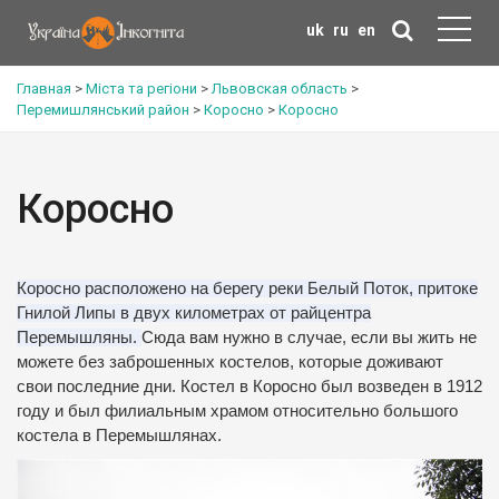
uk
ru
en
Главная
>
Міста та регіони
>
Львовская область
>
Перемишлянський район
>
Коросно
>
Коросно
Коросно
Коросно расположено на берегу реки Белый Поток, притоке
Гнилой Липы в двух километрах от райцентра
Перемышляны.
Сюда вам нужно в случае, если вы жить не
можете без заброшенных костелов, которые доживают
свои последние дни.
Костел в Коросно был возведен в 1912
году и был филиальным храмом относительно большого
костела в Перемышлянах.