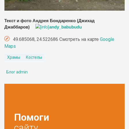
Текст и фото Андрея Бондаренко (Джихад
Джаббаров)
andy_babubudu
49.685068, 24.522686 Смотреть на карте
Google
Maps
Храмы
Костелы
Блог admin
Помоги
сайту