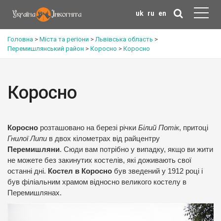
uk
ru
en
Головна
>
Міста та регіони
>
Львівська область
>
Перемишлянський район
>
Коросно
>
Коросно
Коросно
Коросно
розташовано на березі річки
Білий Потік
, притоці
Гнилої Липи
в двох кілометрах від райцентру
Перемишляни
. Сюди вам потрібно у випадку, якщо ви жити
не можете без закинутих костелів, які доживають свої
останні дні.
Костел в Коросно
був зведений у 1912 році і
був філіальним храмом відносно великого костелу в
Перемишлянах.