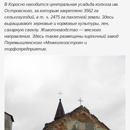
В Коросно находится центральная усадьба колхоза им.
Островского, за которым закреплено 3562 га
сельхозугодий, в т. ч. 2475 га пахотной земли. Здесь
выращивают зерновые и кормовые культуры, лен,
сахарную свеклу. Животноводство — мясного
направления. Здесь также размещены кирпичный завод
Перемышлянского «Межколхозстроя» и
торфопредприятие.