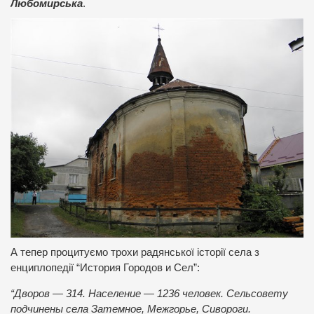
Любомирська
.
А тепер процитуємо трохи радянської історії села з
енциплопедії “История Городов и Сел”:
“Дворов — 314. Население — 1236 человек. Сельсовету
подчинены села Затемное, Межгорье, Сивороги.