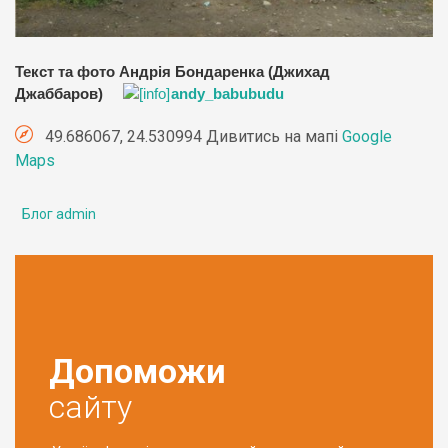
Текст та фото Андрія Бондаренка (Джихад
Джаббаров)
andy_babubudu
49.686067, 24.530994 Дивитись на мапі
Google
Maps
Блог admin
Допоможи
сайту