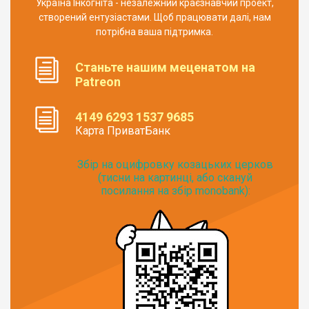
Україна Інкогніта - незалежний краєзнавчий проект,
створений ентузіастами. Щоб працювати далі, нам
потрібна ваша підтримка.
Станьте нашим меценатом на
Patreon
4149 6293 1537 9685
Карта ПриватБанк
Збір на оцифровку козацьких церков
(тисни на картинці, або скануй
посилання на збір monobank):