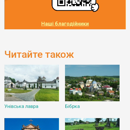
Наші благодійники
Читайте також
Унівська лавра
Бібрка