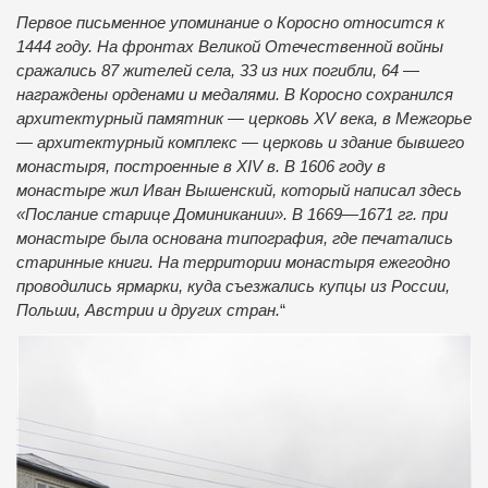
Первое письменное упоминание о Коросно относится к
1444 году. На фронтах Великой Отечественной войны
сражались 87 жителей села, 33 из них погибли, 64 —
награждены орденами и медалями. В Коросно сохранился
архитектурный памятник — церковь XV века, в Межгорье
— архитектурный комплекс — церковь и здание бывшего
монастыря, построенные в XIV в. В 1606 году в
монастыре жил Иван Вышенский, который написал здесь
«Послание старице Доминикании». В 1669—1671 гг. при
монастыре была основана типография, где печатались
старинные книги. На территории монастыря ежегодно
проводились ярмарки, куда съезжались купцы из России,
Польши, Австрии и других стран.
“