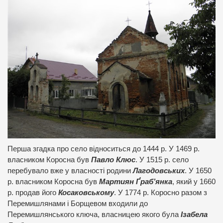
Перша згадка про село відноситься до 1444 р. У 1469 р.
власником Коросна був
Павло Клюс
. У 1515 р. село
перебувало вже у власності родини
Лагодовських
. У 1650
р. власником Коросна був
Мартиян Ґраб’янка
, який у 1660
р. продав його
Косаковському
. У 1774 р. Коросно разом з
Перемишлянами і Борщевом входили до
Перемишлянського ключа, власницею якого була
Ізабела