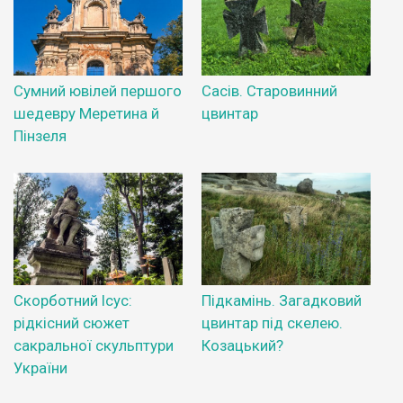
Сумний ювілей першого
Сасів. Старовинний
шедевру Меретина й
цвинтар
Пінзеля
Скорботний Ісус:
Підкамінь. Загадковий
рідкісний сюжет
цвинтар під скелею.
сакральної скульптури
Козацький?
України