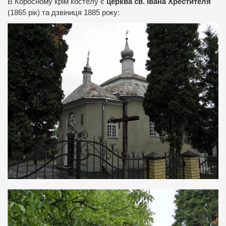
В Коросному крім костелу є
церква св. Івана Хрестителя
(1865 рік) та дзвіниця 1885 року: