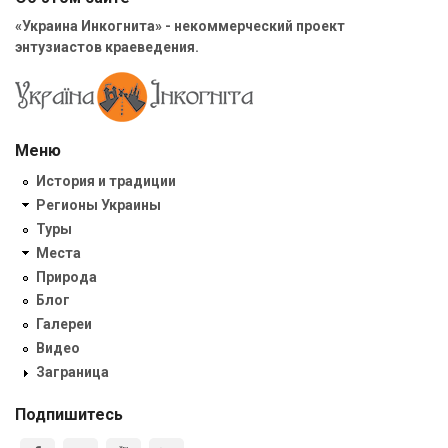
«Украина Инкогнита» - некоммерческий проект
энтузиастов краеведения.
Меню
История и традиции
Регионы Украины
Туры
Места
Природа
Блог
Галереи
Видео
Заграница
Подпишитесь