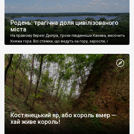
Родень: трагічна доля цивілізованого
міста
На правому березі Дніпра, трохи південніше Канева, височить
Княжа гора. Всі стежки, що ведуть на гору, заросли, і
лишилася єдина дорога, по якій рідкісний мандрівник
підіймається на вершину.
Костянецький яр, або король вмер —
хай живе король!