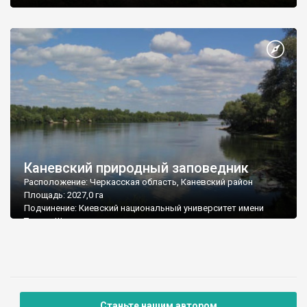
Каневский природный заповедник
Расположение: Черкасская область, Каневский район
Площадь: 2027,0 га
Подчинение: Киевский национальный университет имени
Тараса Шевченко
Почтовый адрес: 19000, Черкасская область, г. Канев, ул.
Лесная
Тел./факс: (04736) 3-29-91
E-mail: kpz@ck.ucrtel.net
Станьте нашим автором