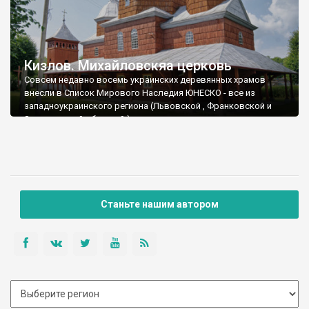
Кизлов. Михайловскяа церковь
Совсем недавно восемь украинских деревянных храмов
внесли в Список Мирового Наследия ЮНЕСКО - все из
западноукраинского региона (Львовской , Франковской и
Закарпатской областей ) , с
Станьте нашим автором