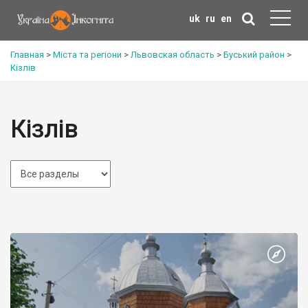
uk
ru
en
Главная
>
Міста та регіони
>
Львовская область
>
Буський район
>
Кізлів
Кізлів