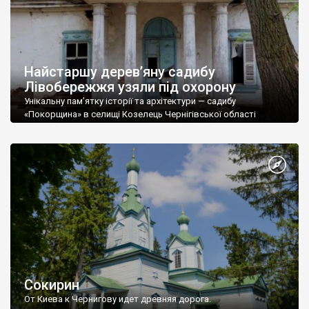
Найстаршу дерев’яну садибу
Лівобережжя узяли під охорону
Унікальну пам’ятку історії та архітектури — садибу
«Покорщина» в селищі Козелець Чернігівської області
області — тепер мають охороняти, згідно з рішенням суду.
Окружний адмінсуд зобов’язав управління комунального
майна Чернігівської облради укласти охоронний договір на
цю пам’ятку архітектури національного значення.
Прокуратурою установлено, що садиба «Покорщина»
перебуває у комунальній власності територіальної громади
сіл, селищ, міст Чернігівської області […]
Сокирин
От Киева к Чернигову идет древняя дорога.