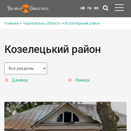
uk
ru
en
Главная
>
Чернігівська область
>
Козелецький район
Козелецький район
Данівка
Лемеші