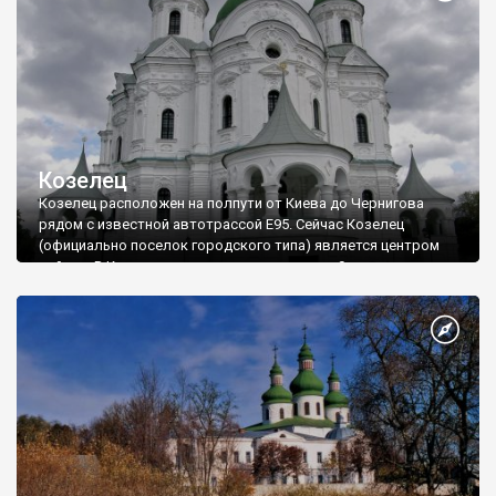
Козелец
Козелец расположен на полпути от Киева до Чернигова
рядом с известной автотрассой Е95. Сейчас Козелец
(официально поселок городского типа) является центром
района. В Козельце живет немного меньше 9 тысяч человек,
в Остре - свыше 7 тысяч.