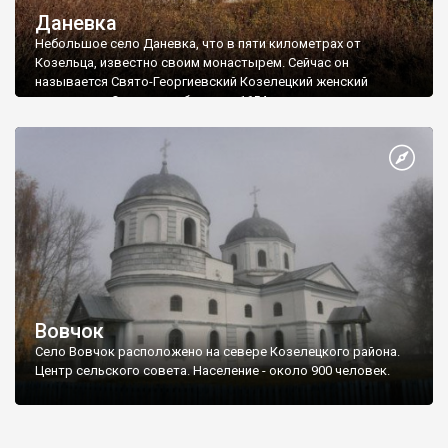
Даневка
Небольшое село Даневка, что в пяти километрах от
Козельца, известно своим монастырем. Сейчас он
называется Свято-Георгиевский Козелецкий женский
монастырь. Основали обитель в 1654 году, но настоящее ее
развитие началось с 1708 года, когда сюда перебрались
монахи из Почаевского монастыря (сейчас лавра) во главе с
игуменом, а опеку над монастырем взял на себя гетман Иван
Скоропадский.
Вовчок
Село Вовчок расположено на севере Козелецкого района.
Центр сельского совета. Население - около 900 человек.