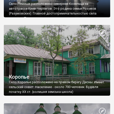
Село Лемеши расположено севернее Козельца на
автотрассе Киев-Чернигов. Это родина семьи Розумов
(Разумовских). Главной достопримечательностью села
является Трехсвятительская церковь, построенная на
могиле отца семьи - Григория Розума - в 1755 году.
Архитектор, который построил это прекрасное сооружение,
неизвестен (по предположениям это либо Квасов, или
Карлин, или Григорович-Барский). Церковь вздымается над
окружающей местностью, и ее видно с автодороги.
Коропье
Село Коропье расположено на правом берегу Десны. Имеет
сельский совет. Население - около 700 человек. Будівля
початку ХХ ст. (колишня земська школа)