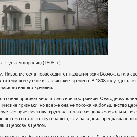
а Різдва Богородиці (1808 р.)
. Название села происходит от названия реки Вовчок, а та в св
тотему-волку еще в славянские времена. В 1808 году здесь, в
илась до нашего времени.
я очень оригинальной и красивой постройкой. Она однокупольн
ические признаки, но все же она не похожа на большинство церк
ляет ее пристроенная, круглая в плане мощная колокольня, пок
е похожа на крепостную башню, чем на здание предназначенно
ак и церковь в целом.
ние школы. Вероятно, ее возвели в начале 20 века. Она и сей