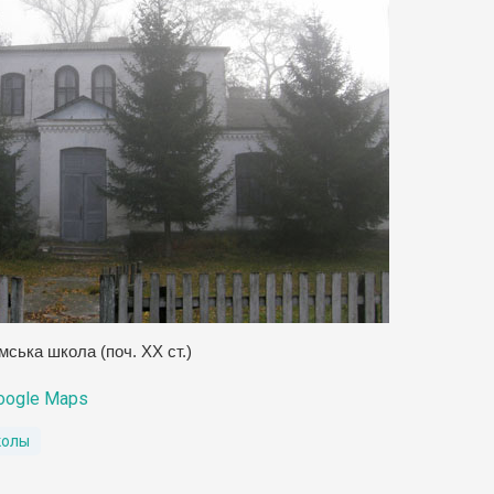
мська школа (поч. ХХ ст.)
oogle Maps
колы