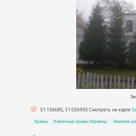
З
е
51.156685, 31.036995 Смотреть на карте
G
Храмы
Каменные храмы Украины
Земские ш