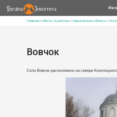
Мага
Главная
>
Міста та регіони
>
Чернігівська область
>
Коз
Вовчок
Село Вовчок расположено на севере Козелецкого 