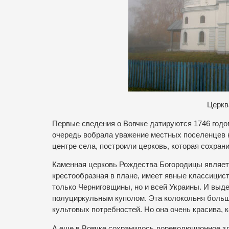
Ц
еркв
Первые сведения о Вовчке датируются 1746 годом
очередь вобрала уважение местных поселенцев к 
центре села, построили церковь, которая сохран
Каменная церковь Рождества Богородицы являетс
крестообразная в плане, имеет явные классицист
только Черниговщины, но и всей Украины. И выде
полуциркульным куполом. Эта колокольня больш
культовых потребностей. Но она очень красива, к
А еще в Вовчке сохранилось дореволюционное зда