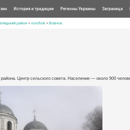
зин
История и традиции
Регионы Украины
Заграница
елецький район
>
vovchok
>
Вовчок
района. Центр сельского совета. Население — около 900 челов