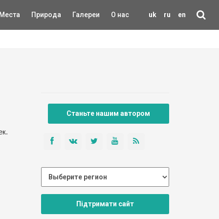
Места
Природа
Галереи
О нас
uk
ru
en
Станьте нашим автором
ек.
Підтримати сайт