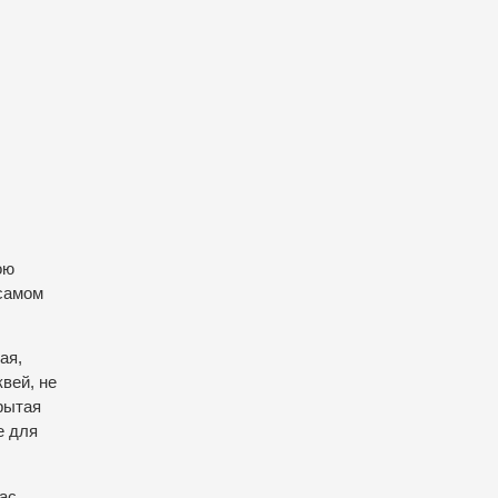
ою
 самом
ая,
вей, не
рытая
е для
час