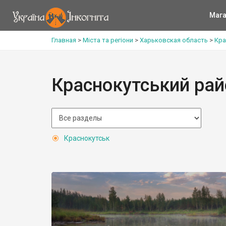
Мага
Главная
>
Міста та регіони
>
Харьковская область
>
Кра
Краснокутський рай
Краснокутськ