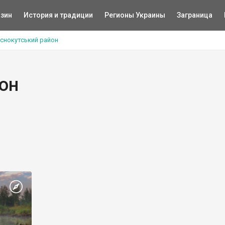
зин
История и традиции
Регионы Украины
Заграница
снокутський район
он