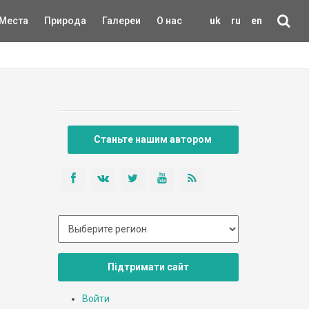
Места
Природа
Галереи
О нас
uk
ru
en
Станьте нашим автором
Підтримати сайт
Войти