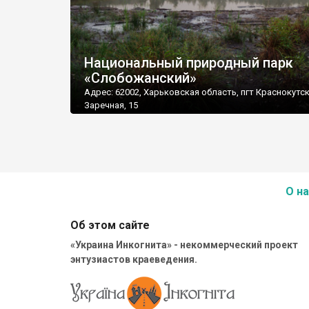
Национальный природный парк
«Слобожанский»
Адрес: 62002, Харьковская область, пгт Краснокутск,
Заречная, 15
О на
Об этом сайте
«Украина Инкогнита» - некоммерческий проект
энтузиастов краеведения.