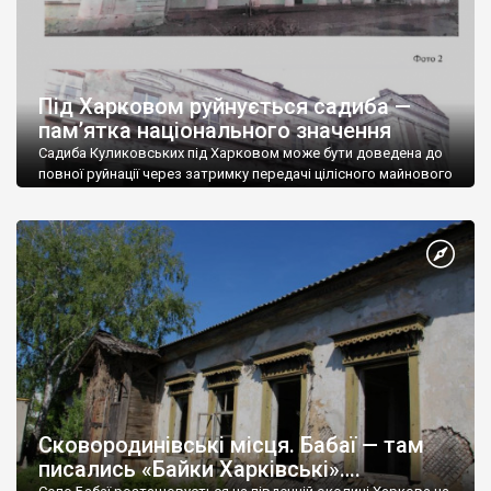
Під Харковом руйнується садиба —
пам’ятка національного значення
Садиба Куликовських під Харковом може бути доведена до
повної руйнації через затримку передачі цілісного майнового
комплексу ДНЗ “Регіональний центр” з державної власності у
комунальну та відсутність охоронного договору й
фінансування. Про це стало відомо з аудиторського звіту
виконання Департаментом науки і освіти Харківської ОДА
бюджетних програм з підготовки кадрів закладами
професійної (професійнотехнічної) освіти. Садиба
Куликовських […]
Сковородинівські місця. Бабаї — там
писались «Байки Харківські»….