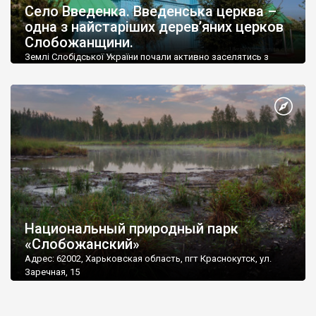
Село Введенка. Введенська церква –
одна з найстаріших дерев’яних церков
Слобожанщини.
Землі Слобідської України почали активно заселятись з
середини 17 століття. Це були переселенці з центральної
частини Правобережжя та Поділля.
Национальный природный парк
«Слобожанский»
Адрес: 62002, Харьковская область, пгт Краснокутск, ул.
Заречная, 15