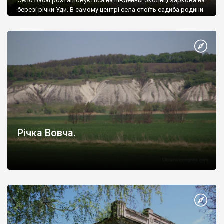
Село Бабаї розташовується на південній околиці Харкова на
березі річки Уди. В самому центрі села стоїть садиба родини
Щербініних. Цій садибі вже більше 200 років.
Річка Вовча.