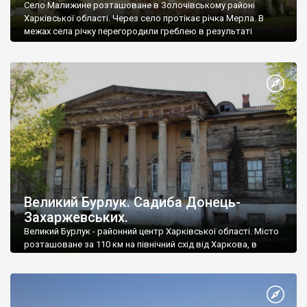
Село Малижине розташоване в Золочівському районі
Харківської області. Через село протікає річка Мерла. В
межах села річку перегородили греблею в результаті
утворився ставок.
Великий Бурлук. Садиба Донець-
Захаржевських.
Великий Бурлук - районний центр Харківської області. Місто
розташоване за 110 км на північний схід від Харкова, в
долині річки Бурлук.