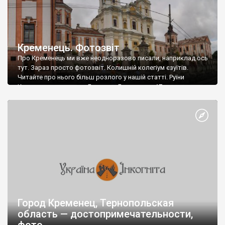
Кременець. Фотозвіт
Про Кременець ми вже неодноразово писали, наприклад ось
тут. Зараз просто фотозвіт. Колишній колегіум єзуїтів.
Читайте про нього більш розлого у нашій статті. Руїни
Кременецького замку. Будинок «Близнюки». 17 ст.
Богоявленський монастир. Заснований у 1633 році Петром
Могилою та кременецькими шляхтичами. Миколаївська
церква. Заснована у 1538 році. Воздвиженська церква. 1887 –
1889 рр. Кременецький літературно-меморіальний […]
Город Кременец, Тернопольская
область — достопримечательности,
фото