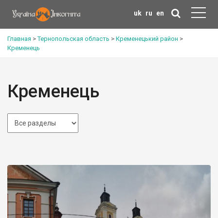
uk
ru
en
Главная
>
Тернопольская область
>
Кременецький район
>
Кременець
Кременець