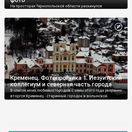
На просторах Тернопольской области раскинулся
живописный город Кременец. Через него проходят четыре
важных магистрали, две из которых международного
значения.
Кременец. Фотопрогулка 1. Иезуитский
коллегиум и северная часть города
В список моих любимых городов с зимы этого года уверенно
вторгся Кременец - старинный городок в волынской
Тернопольщине, известный с 1064 года. Кременец
завораживает сразу. Даже если с неба его покрывают почти
черные тучи, а улицы покрыты толстенным слоем
неубранного снега. Кроме многочисленных архитектурных
памятников, большинство из которых видно с центральной
улицы городка, шарм Кременцу предоставляет его