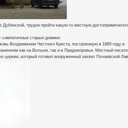
це Дубенской, трудно пройти какую-то местную достопримечател
— симпатичные старые домики:
овь Воздвижения Честного Креста, построенную в 1889 году в
раненном как на Волыни, так и в Приднепровье. Местный писат
 церкви, который готовил вооруженный захват Почаевской Ла