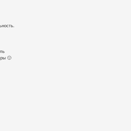
ьность.
ель
вры 🙂