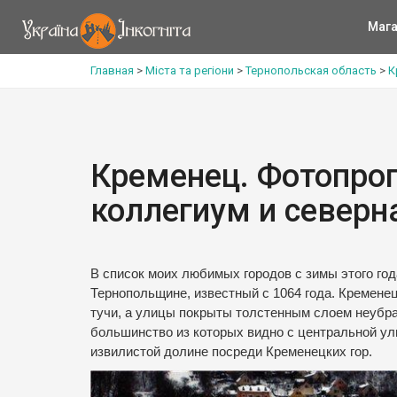
Мага
Главная
>
Міста та регіони
>
Тернопольская область
>
К
Кременец. Фотопрог
коллегиум и северн
В список моих любимых городов с зимы этого го
Тернопольщине, известный с 1064 года. Кременец
тучи, а улицы покрыты толстенным слоем неубра
большинство из которых видно с центральной ул
извилистой долине посреди Кременецких гор.