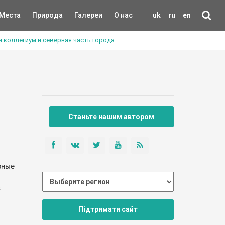
Места
Природа
Галереи
О нас
uk
ru
en
й коллегиум и северная часть города
Станьте нашим автором
рные
в
Підтримати сайт