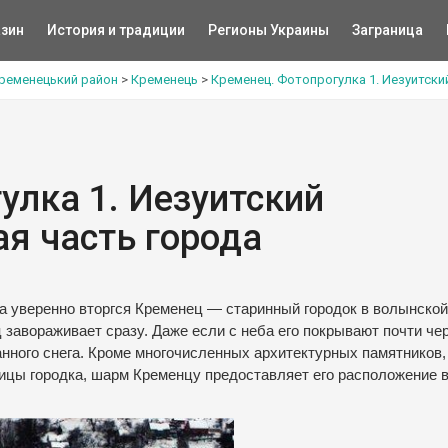
зин
История и традиции
Регионы Украины
Заграница
ременецький район
>
Кременець
>
Кременец. Фотопрогулка 1. Иезуитски
улка 1. Иезуитский
ая часть города
да уверенно вторгся Кременец — старинный городок в волынской
 завораживает сразу. Даже если с неба его покрывают почти че
нного снега. Кроме многочисленных архитектурных памятников,
ицы городка, шарм Кременцу предоставляет его расположение 