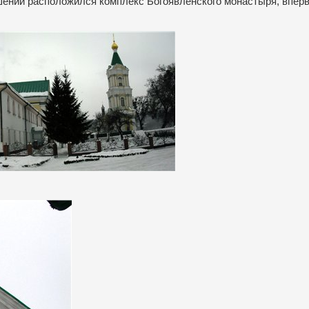
шении расположился комплекс Богоявленского монастыря, впер