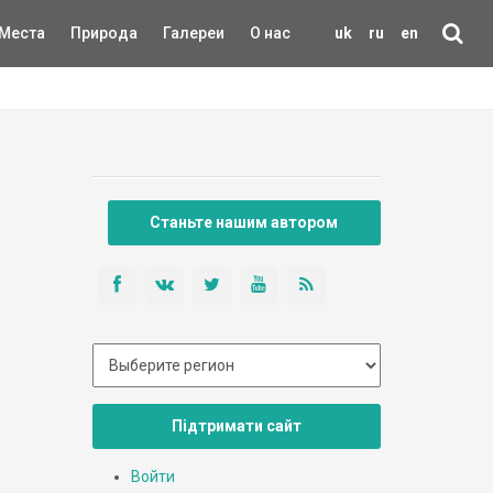
Места
Природа
Галереи
О нас
uk
ru
en
Станьте нашим автором
Підтримати сайт
Войти