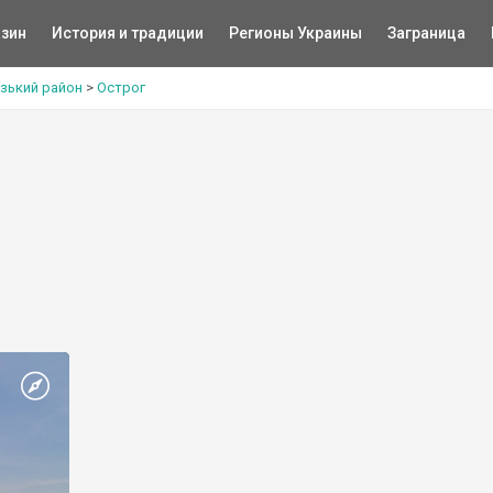
зин
История и традиции
Регионы Украины
Заграница
зький район
>
Острог