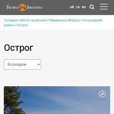
uk
ru
en
Головна
>
Міста та регіони
>
Рівненська область
>
Острозький
район
>
Острог
Острог