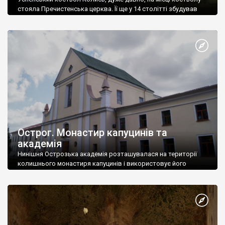
стояла Пречистенська церква. Її ще у 14 столітті збудував
Данило Острозький.
Острог. Монастир капуцинів та
академія
Нинішня Острозька академія розташувалася на території
колишнього монастиря капуцинів і використовує його
приміщення.