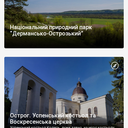
Національний природний парк
“Дермансько-Острозький”
Острог. Успенський костьол та
Воскресенська церква
Успенський костьол Колись, дуже давно, на місці костьолу