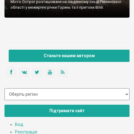
Місто Острог розташоване на південному сході Рівненської
області у межиріччі річки Горинь та її притоки Вілії.
Станьте нашим автором
Підтримати сайт
Вхід
Реєстрація