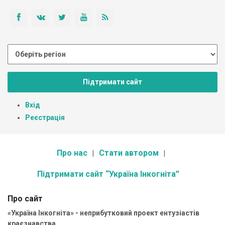
Підтримати сайт
Вхід
Реєстрація
Про нас
Стати автором
Підтримати сайт “Україна Інкогніта”
Про сайт
«Україна Інкогніта» - неприбутковий проект ентузіастів
краєзнавства.