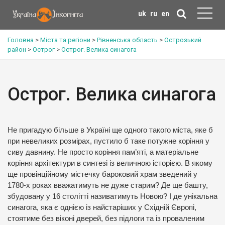
uk
ru
en
Головна
>
Міста та регіони
>
Рівненська область
>
Острозький
район
>
Острог
>
Острог. Велика синагога
Острог. Велика синагога
Не пригадую більше в Україні ще одного такого міста, яке б
при невеликих розмірах, пустило б таке потужне коріння у
сиву давнину. Не просто коріння пам’яті, а матеріальне
коріння архітектури в синтезі із величною історією. В якому
ще провінційному містечку бароковий храм зведений у
1780-х роках вважатимуть не дуже старим? Де ще башту,
збудовану у 16 столітті називатимуть Новою? І де унікальна
синагога, яка є однією із найстаріших у Східній Європі,
стоятиме без віконі дверей, без підлоги та із проваленим