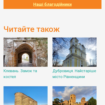
Наші благодійники
Читайте також
Клевань. Замок та
Дубровиця. Найстаріше
костел
місто Рівненщини