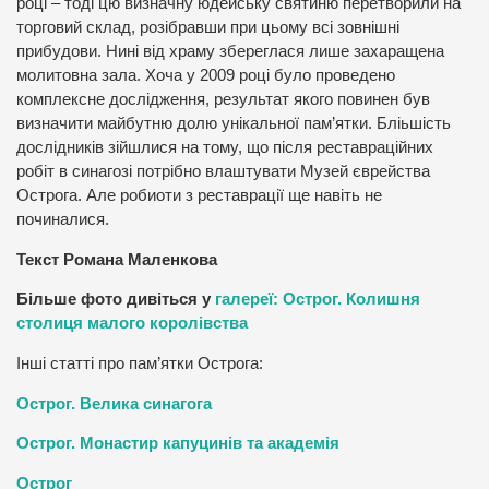
році – тоді цю визначну юдейську святиню перетворили на
торговий склад, розібравши при цьому всі зовнішні
прибудови. Нині від храму збереглася лише захаращена
молитовна зала. Хоча у 2009 році було проведено
комплексне дослідження, результат якого повинен був
визначити майбутню долю унікальної пам’ятки. Бліьшість
дослідників зійшлися на тому, що після реставраційних
робіт в синагозі потрібно влаштувати Музей єврейства
Острога. Але робиоти з реставрації ще навіть не
починалися.
Текст Романа Маленкова
Більше фото дивіться у
галереї: Острог. Колишня
столиця малого королівства
Інші статті про пам’ятки Острога:
Острог. Велика синагога
Острог. Монастир капуцинів та академія
Острог