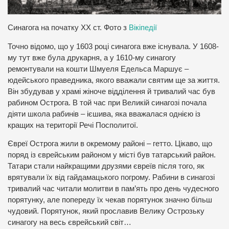
Синагога на початку ХХ ст. Фото з
Вікіпедії
Точно відомо, що у 1603 році синагога вже існувала. У 1608-
му тут вже була друкарня, а у 1610-му синагогу
ремонтували на кошти Шмуеля Едельса Маршує –
юдейського праведника, якого вважали святим ще за життя.
Він збудував у храмі жіноче відділення й тривалий час був
рабином Острога. В той час при Великій синагозі почала
діяти школа рабинів – ієшива, яка вважалася однією із
кращих на території Речі Посполитої.
Євреї Острога жили в окремому районі – гетто. Цікаво, що
поряд із єврейським районом у місті був татарський район.
Татари стали найкращими друзями євреїв після того, як
врятували їх від гайдамацького погрому. Рабини в синагозі
тривалий час читали молитви в пам’ять про день чудесного
порятунку, але попереду їх чекав порятунок значно більш
чудовий. Порятунок, який прославив Велику Острозьку
синагогу на весь єврейський світ…