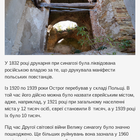
У 1832 році друкарня при синагозі була ліквідована
російською владою за те, що друкувала маніфести
польських повстанців.
Із 1920 по 1939 роки Острог перебував у складі Польщі. В
той час його дійсно можна було назвати єврейським містом,
адже, наприклад, у 1921 році при загальному населенні
міста у 12 тисяч осіб, євреї становили 8 тисяч, а у 1939 році
їх було 10 тисяч.
Під час Другої світової війни Велику синагогу було значно
пошкоджено. Ще більших руйнувань вона зазнала у 1960