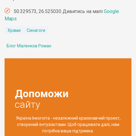
50.329573, 26.525030 Дивитись на мапі
Google
Maps
Храми
Синагоги
Блог Маленков Роман
Допоможи
сайту
Україна Інкогніта - незалежний краєзнавчий проект,
створений ентузіастами. Щоб працювати далі, нам
потрібна ваша підтримка.