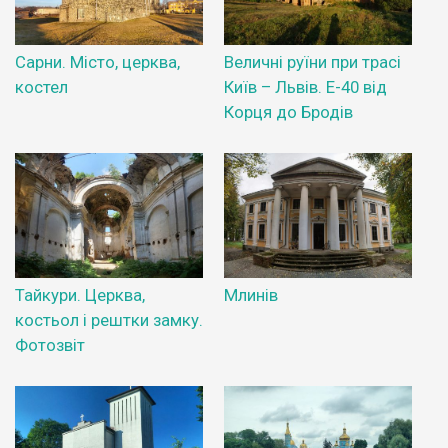
Сарни. Місто, церква,
Величні руїни при трасі
костел
Київ – Львів. Е-40 від
Корця до Бродів
Тайкури. Церква,
Млинів
костьол і рештки замку.
Фотозвіт