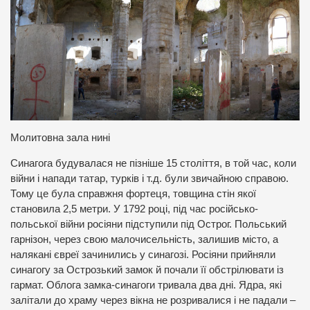
Молитовна зала нині
Синагога будувалася не пізніше 15 століття, в той час, коли
війни і напади татар, турків і т.д. були звичайною справою.
Тому це була справжня фортеця, товщина стін якої
становила 2,5 метри. У 1792 році, під час російсько-
польської війни росіяни підступили під Острог. Польський
гарнізон, через свою малочисельність, залишив місто, а
налякані євреї зачинились у синагозі. Росіяни прийняли
синагогу за Острозький замок й почали її обстрілювати із
гармат. Облога замка-синагоги тривала два дні. Ядра, які
залітали до храму через вікна не розривалися і не падали –