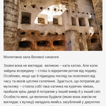
Молитовна зала Великої синагоги
Ззовні вона не виглядає великою – хата хатою. Але коли
зайдеш всередину – стоїш із відкритим ротом від подиву.
Особливо, якщо ще й підведеш погляд на позеленілі від
часу та мохів цегляні склепіння. Здається, що потрапив до
мультику – стояла собі така хатинка на курячих ніжках,
пройшов крізь двері й потрапив у інший вимір й у інший світ.
Особисто мені, ця велична будівля (якою вона зовсім не
виглядає з вулиці) нагадала якийсь загублений у джунглях