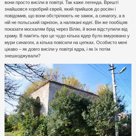
вони просто висіли в повітрі. Так каже легенда. Врешті
знайшовся хоробрий єврей, який прийшов до росіян і
повідомив, що вони обстрілюють не замок, а синагогу, а в
ній не польський гарнізон, а налякані юдеї. Він же пообіцяв
показати москалям брід через Вілію, й вони відступили від
храму. В пам’ять про це чудо кілька ядер було вмуровано у
мури синагоги, а кілька повісили на цепках. Особисто мені
цікаво – як довго висіли у повітрі ядра, і як їх потім
знешкоджували?