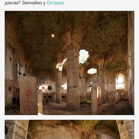
дахом? Звичайно у
Острозі
.