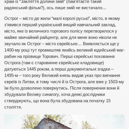
храм із “Закляття долини змій” (пам’ятаєте такий
радянський фільм?), ось лише змій не вистачало…
Острог – місто де жили “малі королі руські”, місто, в якому
з’явився перший український вищий навчальний заклад,
місто, яке із величного торгового полісу перетворилося у
майже звичайний райцентр, але для мене воно ніколи не
звучало як Острог – місто єврейське… Виявляється ще у
1400-му році тут промишляв якийсь великий юдейський маг-
рабин на прізвище Торович. Перші єврейські поховання
Острога (там є старовинне єврейське кладовище)
датуються 1445 роком, а перші документальні згадки –
1495-м – того року Великий князь видав указ про вигнання
євреїв із Литви, в тому числі й із Острога, але вже у 1503-му
їм було дозволено повернутись. Після повернення вони й
збудували Велику синагогу, хоча деякі дослідники
стверджують, що вона була збудована на початку 15
століття.