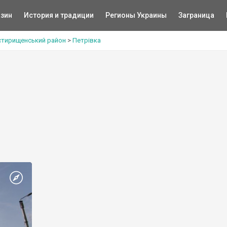
зин
История и традиции
Регионы Украины
Заграница
тирищенський район
>
Петрівка