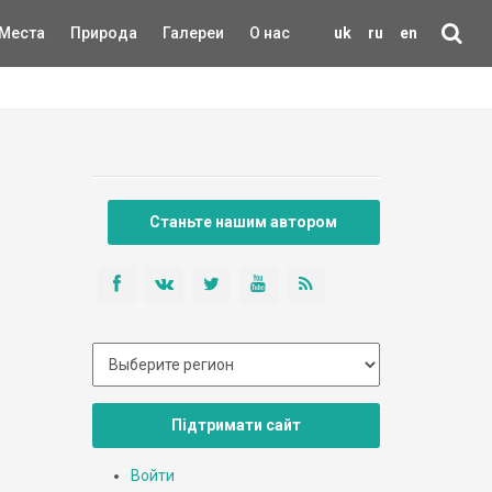
Места
Природа
Галереи
О нас
uk
ru
en
Станьте нашим автором
Підтримати сайт
Войти