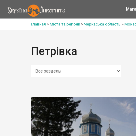
Мага
Главная
>
Міста та регіони
>
Черкаська область
>
Монас
Петрівка