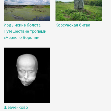
Ирдынские болота.
Корсунская битва
Путешествие тропами
«Черного Ворона»
Шевченково