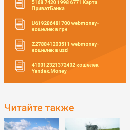
5168 7420 1998 6771 Карта
ПриватБанка
U619286481700 webmoney-
кошелек в грн
Z278841203511 webmoney-
кошелек в usd
410012321372402 кошелек
Yandex.Money
Читайте также