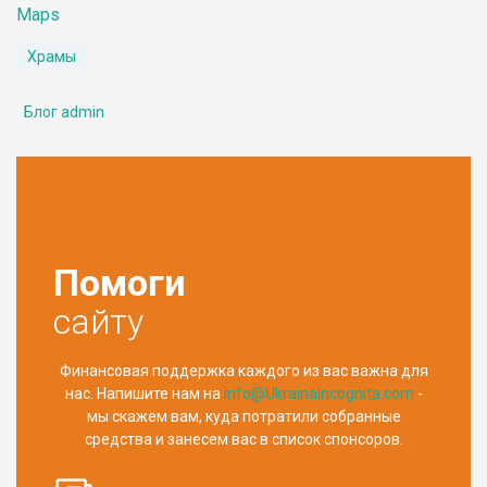
Maps
Храмы
Блог admin
Помоги
сайту
Финансовая поддержка каждого из вас важна для
нас. Напишите нам на
info@UkrainaIncognita.com
-
мы скажем вам, куда потратили собранные
средства и занесем вас в список спонсоров.