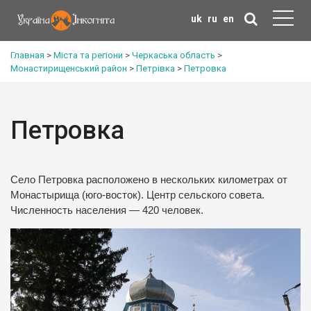
uk
ru
en
Главная
>
Міста та регіони
>
Черкаська область
>
Монастирищенський район
>
Петрівка
>
Петровка
Петровка
Село Петровка расположено в нескольких километрах от
Монастырища (юго-восток). Центр сельского совета.
Численность населения — 420 человек.