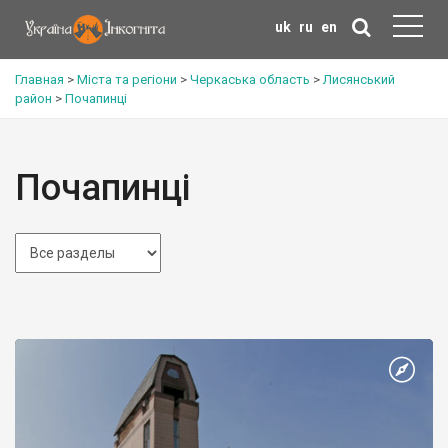
uk
ru
en
Главная
>
Міста та регіони
>
Черкаська область
>
Лисянський
район
>
Почапинці
Почапинці