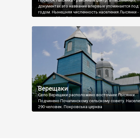
Поселок Лысянка - районный центр. В письменных
документах это название впервые упоминается под 
годом. Нынешняя численность населения Лысянки - 
человек. Михайлівська церква
Верещаки
Село Верещаки расположено восточнее Лысянки.
Подчинено Почапинскому сельскому совету. Населе
290 человек. Покровська церква