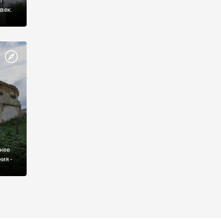
т
век.
нее
ия -