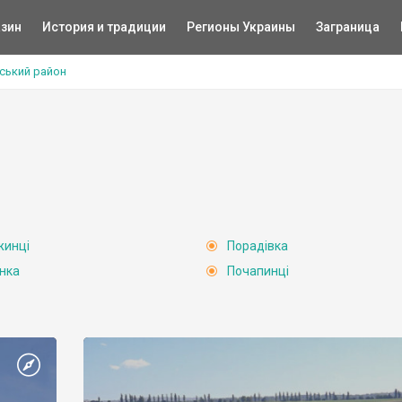
зин
История и традиции
Регионы Украины
Заграница
ський район
инці
Порадівка
нка
Почапинці