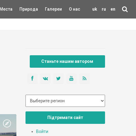
Места
Природа
Галереи
О нас
uk
ru
en
Станьте нашим автором
Підтримати сайт
Войти