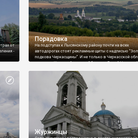
Порадовка
трах от
На подступах к Лысянскому району почти на всех
еления -
автодорогах стоят рекламные щиты с надписью "Зо
подкова Черкасщины". И не только в Черкасской обл
а также в Киевской - возле Обухова и Белой Церкви.
сопровождаются указателями, извещающими, что
Шушковка и Порадовка будут дальше. Вот так реклам
вот о том, что это за населенные пункты - нигде ни сл
Журжинцы