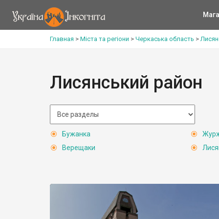
Мага
Главная
>
Міста та регіони
>
Черкаська область
>
Лисян
Лисянський район
Бужанка
Журж
Верещаки
Лися