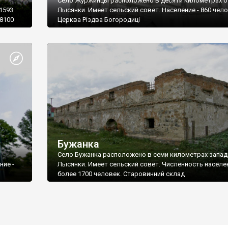
Село Журжинцы расположено в десяти километрах о
1593
Лысянки. Имеет сельский совет. Население - 860 чело
8100
Церква Різдва Богородиці
Бужанка
Cело Бужанка расположено в семи километрах запад
ние -
Лысянки. Имеет сельский совет. Численность населен
более 1700 человек. Старовинний склад