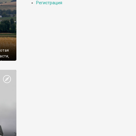
Регистрация
лотая
асти,
 Щиты
а! А
ова.