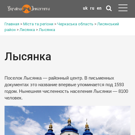
uk
ru
en
Главная
>
Міста та регіони
>
Черкаська область
>
Лисянський
район
>
Лисянка
>
Лысянка
Лысянка
Поселок Лысянка — районный центр. В письменных
документах это название впервые упоминается под 1593
годом. Нынешняя численность населения Лысянки — 8100
человек.