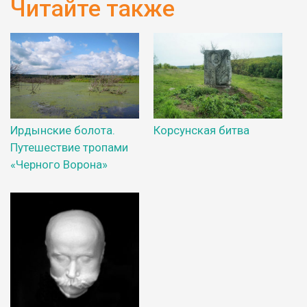
Читайте также
Ирдынские болота.
Корсунская битва
Путешествие тропами
«Черного Ворона»