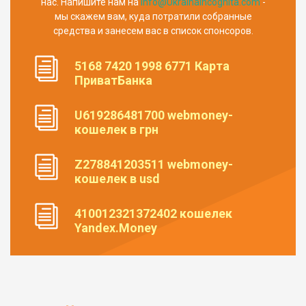
нас. Напишите нам на
info@UkrainaIncognita.com
-
мы скажем вам, куда потратили собранные
средства и занесем вас в список спонсоров.
5168 7420 1998 6771 Карта
ПриватБанка
U619286481700 webmoney-
кошелек в грн
Z278841203511 webmoney-
кошелек в usd
410012321372402 кошелек
Yandex.Money