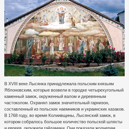
В XVIII веке Лысянка принадлежала польским князьям
Яблоновским, которые возвели в городке четырехугольный
каменный замок, окруженный валом и деревянным
частоколом. Охранял замок значительный гарнизон,
составленный из польских наемников и украинских казаков.
В 1768 году, во время Колиивщины, Лысянский замок, в
котором собралось большое количество польской шляхты
и евреев, окружили гайдамаки. Они показали жолнерам