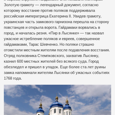
Золотую грамоту — легендарный документ, согласно
которому восстание против поляков поддерживала
российская императрица Екатерина II. Увидев грамоту,
украинская часть замкового гарнизона перешла на сторону
повстанцев и открыла ворота. Гайдамаки ворвались в
город, и началась резня. «Пир в Лысянке» — так назвал
ужасное истребление поляков и евреев, совершенное
гайдамаками, Тарас Шевченко. Но поляки страшно
отомстили местным жителям после подавления восстания.
Отряд полковника Стемпковского, захватив Лысянку,
казнил 600 местных жителей без всякого суда. Город
обезлюдел и пришел в упадок. Еще более ста лет руины
замка напоминали жителям Лысянки об ужасных событиях
1768 года.