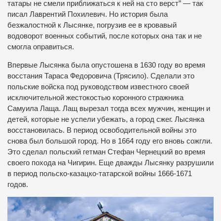
татары не смели приближаться к ней на сто верст” — так
писал Лаврентий Похилевич. Но история была
безжалостной к Лысянке, погрузив ее в кровавый
водоворот военных событий, после которых она так и не
смогла оправиться.
Впервые Лысянка была опустошена в 1630 году во время
восстания Тараса Федоровича (Трясило). Сделали это
польские войска под руководством известного своей
исключительной жестокостью коронного стражника
Самуила Лаща. Лащ вырезал тогда всех мужчин, женщин и
детей, которые не успели убежать, а город сжег. Лысянка
восстановилась. В период освободительной войны это
снова был большой город. Но в 1664 году его вновь сожгли.
Это сделал польский гетман Стефан Чернецкий во время
своего похода на Чигирин. Еще дважды Лысянку разрушили
в период польско-казацко-татарской войны 1666-1671
годов.