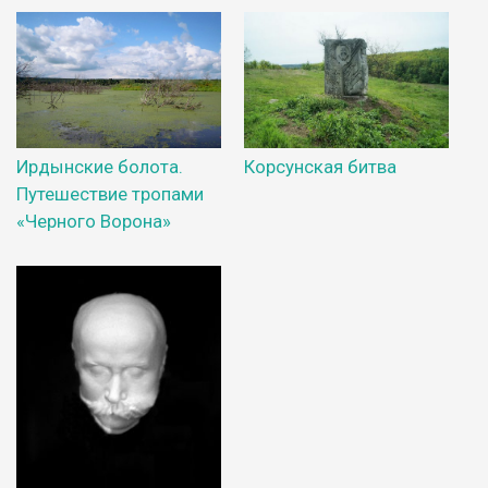
Ирдынские болота.
Корсунская битва
Путешествие тропами
«Черного Ворона»