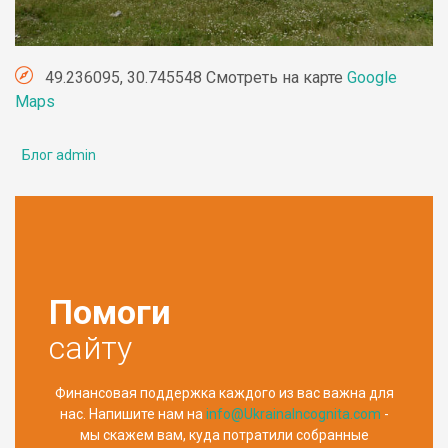
49.236095, 30.745548 Смотреть на карте
Google
Maps
Блог admin
Помоги
сайту
Финансовая поддержка каждого из вас важна для
нас. Напишите нам на
info@UkrainaIncognita.com
-
мы скажем вам, куда потратили собранные