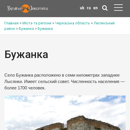
uk
ru
en
Главная
>
Міста та регіони
>
Черкаська область
>
Лисянський
район
>
Бужанка
>
Бужанка
Бужанка
Cело Бужанка расположено в семи километрах западнее
Лысянки. Имеет сельский совет. Численность населения —
более 1700 человек.