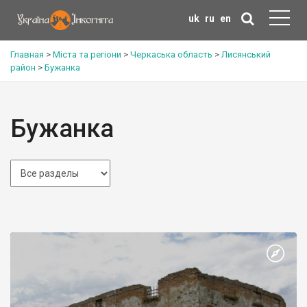
uk
ru
en
Главная
>
Міста та регіони
>
Черкаська область
>
Лисянський
район
>
Бужанка
Бужанка