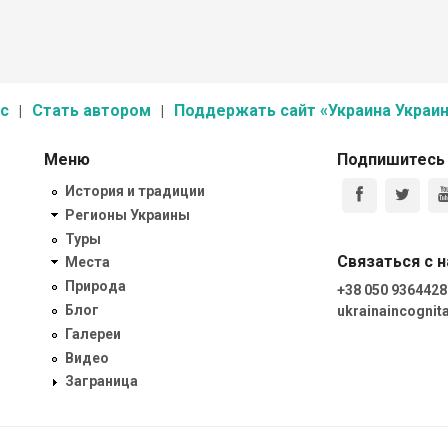
с
Стать автором
Поддержать сайт «Украина Украин
Меню
Подпишитесь
История и традиции
Регионы Украины
Туры
Связаться с 
Места
Природа
+38 050 9364428
Блог
ukrainaincogni
Галереи
Видео
Заграница