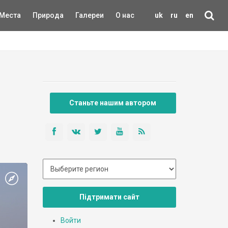
Места
Природа
Галереи
О нас
uk
ru
en
Станьте нашим автором
Підтримати сайт
Войти