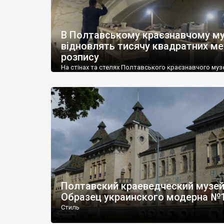
В Полтавському краєзнавчому му
відновлять тисячу квадратних ме
розпису
На стінах та стелях Полтавського краєзнавчого музе
Кричевського (кол. Полтавського губернського зем
мають відновити розписи на загальній площі близьк
квадратних метрів. Роботи виконує київський худож
реставратор Сергій Баяндін. Зараз він відновлює
зображення в колишній залі урочистостей, користу
архівними джерелами. «Ми бачили перед собою лиш
відновлення 1992-96 років. І це нас дуже заплутало, а
Полтавский краеведческий музей
Образец украинского модерна №
Стиль