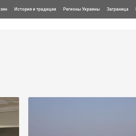
зин
История и традиции
Регионы Украины
Заграница