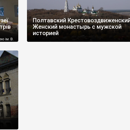
зеї
Полтавский Крестовоздвиженский
трів
Женский монастырь с мужской
историей
ю ім. В.
ства)
о тисячі
ник-
ючись
е
ле […]
.
1