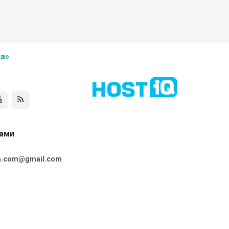
а»
нами
ta.com@gmail.com