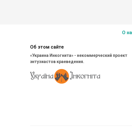
О на
Об этом сайте
«Украина Инкогнита» - некоммерческий проект
энтузиастов краеведения.