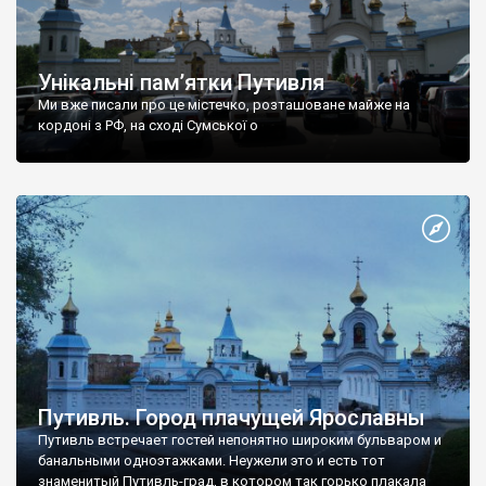
Унікальні пам’ятки Путивля
Ми вже писали про це містечко, розташоване майже на
кордоні з РФ, на сході Сумської о
Путивль. Город плачущей Ярославны
Путивль встречает гостей непонятно широким бульваром и
банальными одноэтажками. Неужели это и есть тот
знаменитый Путивль-град, в котором так горько плакала