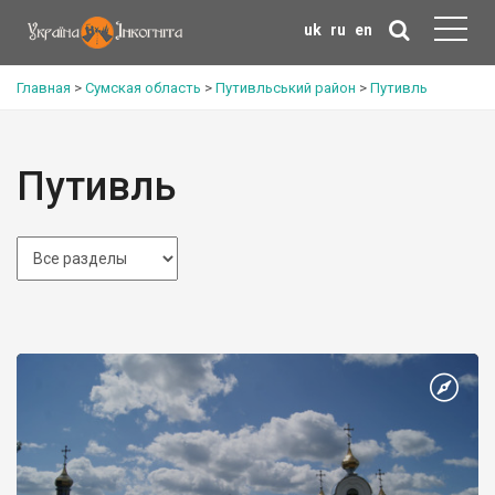
uk
ru
en
Главная
>
Сумская область
>
Путивльський район
>
Путивль
Путивль