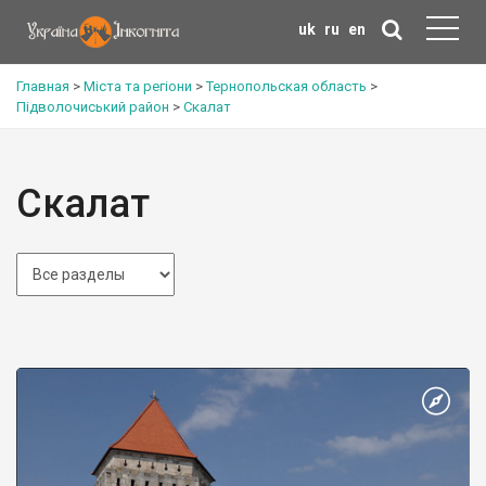
uk
ru
en
Главная
>
Міста та регіони
>
Тернопольская область
>
Підволочиський район
>
Скалат
Скалат