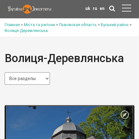
uk
ru
en
Главная
>
Міста та регіони
>
Львовская область
>
Буський район
>
Волиця-Деревлянська
Волиця-Деревлянська