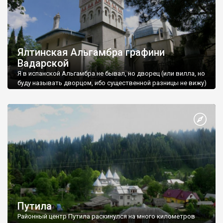
Ялтинская Альгамбра графини
Вадарской
Я в испанской Альгамбра не бывал, но дворец (или вилла, но
буду называть дворцом, ибо существенной разницы не вижу)
Ярослава Вадарского в Ялте очень похож на нее. «Рабинович
напел». Конечно это все шутки, но среди десятка крымских
дворцов, увиденных мной этим летом (2011), этот - один из
самых оригинальных, саміх гармоничных, и, бесспорно, самых
уютных.
Путила
Районный центр Путила раскинулся на много километров