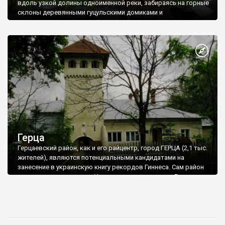
вдоль узкой долины одноименной реки, забираясь на горные
склоны деревянными гуцульскими домиками и
современными корпусами новых домов.
Герца
Герцаевский район, как и его райцентр, город ГЕРЦА (2,1 тыс.
жителей), являются потенциальными кандидатами на
занесение в украинскую книгу рекордов Гиннеса. Сам район
является наименьшим в Украине по территории, а Герца -
наименьшим по населению райцентром. К тому же, не стоит
забывать, что район и город находятся в Черновицкой
области, которая является наименьшей по территории и
населению в Украине. А еще одной особенностью города и
района является его румыноязычие: на румынском здесь