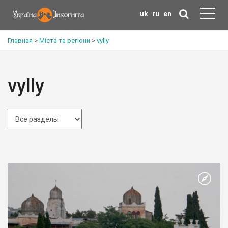
uk
ru
en
Главная
>
Міста та регіони
>
vylly
vylly