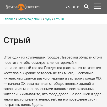
uk
ru
en
Главная
>
Міста та регіони
>
vylly
>
Стрый
Стрый
Этот один из крупнейших городов Львовской области стоит
посетить, чтобы осмотреть неповторимый и
величественный костел Рождества (настоящих готических
костелов в Украине осталось не так много), несколько
интересных храмов разного периода и застройку конца ХIХ
— начала ХХ века начиная от общественных зданий и
заканчивая многочисленными виллами
состоятельных
жителей.
Учитывая то, что город довольно большой и здесь
много достопримечательностей, на его посещение стоит
потратить полный день.