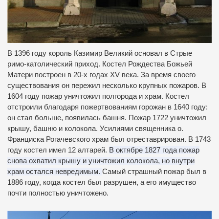
В 1396 году король Казимир Великий основал в Стрые
римо-католический приход.
Костел Рождества Божьей
Матери построен в 20-х годах XV века.
За время своего
существования он пережил несколько крупных пожаров.
В
1604 году пожар уничтожил полгорода и храм.
Костел
отстроили благодаря пожертвованиям горожан в 1640 году:
он стал больше, появилась башня.
Пожар 1722 уничтожил
крышу, башню и колокола.
Усилиями священника о.
Франциска Рогачевского храм был отреставрирован.
В 1743
году костел имел 12 алтарей.
В октябре 1827 года пожар
снова охватил крышу и уничтожил колокола, но внутри
храм остался невредимым.
Самый страшный пожар был в
1886 году, когда костел был разрушен, а его имущество
почти полностью уничтожено.