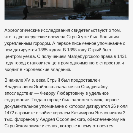
Археологические исследования свидетельствуют о том,
что в древнерусские времена Стрый уже был большим
укрепленным городом.
А первое письменное упоминание о
нем датируется 1385 годом.
В 1398 году Стрый был
центром уезда.
С получением Магдебургского права в 1431
году город становится центром одноименного староства и
входит в королевские владения.
В начале XV в.
века Стрый был предоставлен
Владиславом Ягайло сначала князю Свидригайлу,
впоследствии — Федору Любартовичу в удельное
содержание.
Тогда в городе был заложен замок, первое
документальное упоминание о котором датируется 26 июля
1472 в грамоте о займе королем Казимиром Ягелончиком 3
тыс. флоренов у Андрея Оссолинского, обеспеченному на
Стрыйском замке и селах, которые к нему относятся.