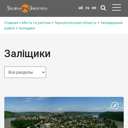
uk
ru
en
Главная
>
Міста та регіони
>
Тернопольская область
>
Заліщицький
район
>
Заліщики
Заліщики