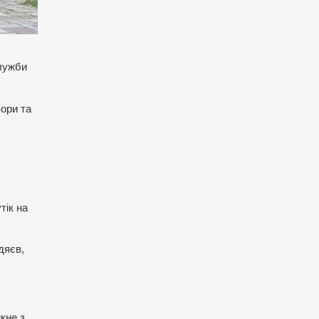
служби
вори та
тік на
дяєв,
кне з