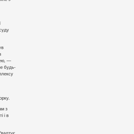
ї
 суду
ув
в
ею, —
не будь-
плексу
орку.
ам з
і і в
 ґвалтує