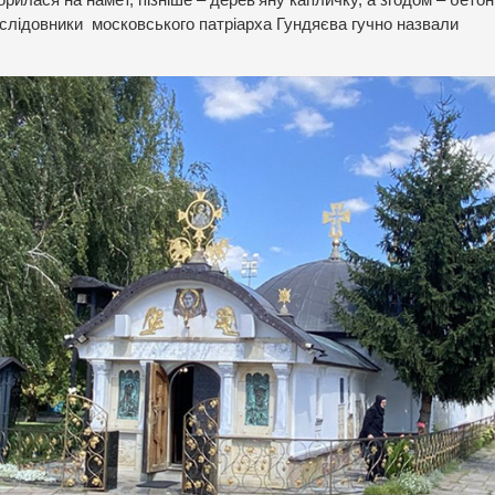
послідовники московського патріарха Гундяєва гучно назвали