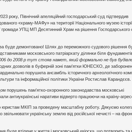
.
2023 року, Північний апеляційний господарський суд підтвердив
удованого «храму-МАФу» на території Національного музею історі
ної громади УПЦ МП Десятинний Храм на рішення Господарського
єва буде демонтовано! Шлях до переможного судового рішення б
дставниками московського патріархату ділянки біля фундаменті
2006 до 2008 р тут стояв намет, який формально не був будівл
жодних дозволів в буферній зоні пам’ятки ЮНЕСКО, де забороне
кардинально порушила ансамбль історичного археологічного ком
культури та інформаційної політики України Ростислав Карандєєв.
дом порушень пам’ятко-охоронного законодавства московські
али антиукраїнські наративи відверто працюючи на країну-агрес
 юристам МКІП за проведену масштабну роботу. Дякуємо колег
 звільнювати українську землю від російської нечисті – на фронт
ння буде втілене у життя і московський «кіоск», що потворить та