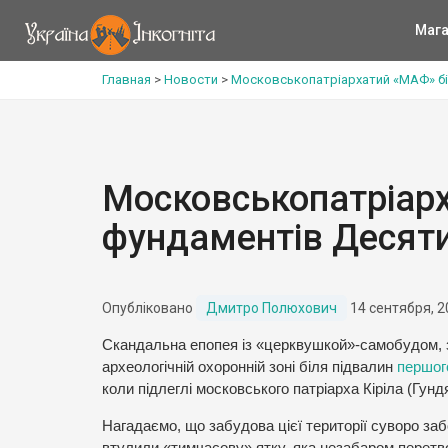
Мага
Главная
>
Новости
>
Московськопатріархатий «МАФ» бі
Московськопатріар
фундаментів Десяти
Опубліковано
Дмитро Полюхович
14 сентября, 2
Скандальна епопея із «церквушкой»-самобудом, з
археологічній охоронній зоні біля підвалин
першог
коли підлеглі московського патріарха Кіріла (Гун
Нагадаємо, що забудова цієї території суворо за
втулили «тимчасову» ятку, яка незабаром перетво