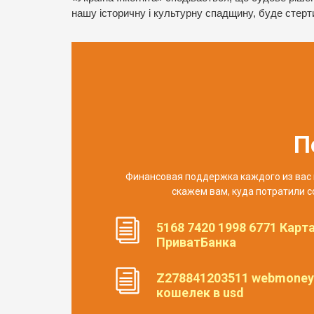
нашу історичну і культурну спадщину, буде стерт
П
Финансовая поддержка каждого из вас 
скажем вам, куда потратили с
5168 7420 1998 6771 Карт
ПриватБанка
Z278841203511 webmoney
кошелек в usd