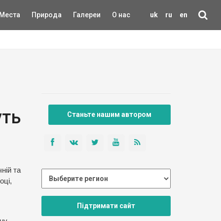
Места
Природа
Галереи
О нас
uk
ru
en
уть
Станьте нашим автором
ній та
оці,
Підтримати сайт
нну