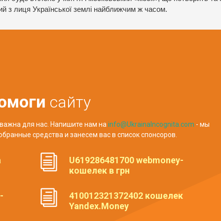
ий з лиця Української землі найближчим ж часом.
омоги
сайту
важна для нас. Напишите нам на
info@UkrainaIncognita.com
- мы
обранные средства и занесем вас в список спонсоров.
а
U619286481700 webmoney-
кошелек в грн
-
410012321372402 кошелек
Yandex.Money