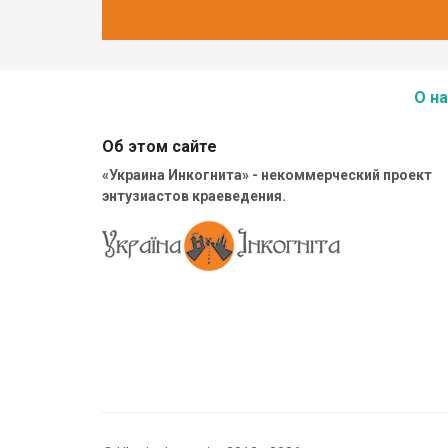
О на
Об этом сайте
«Украина Инкогнита» - некоммерческий проект
энтузиастов краеведения.