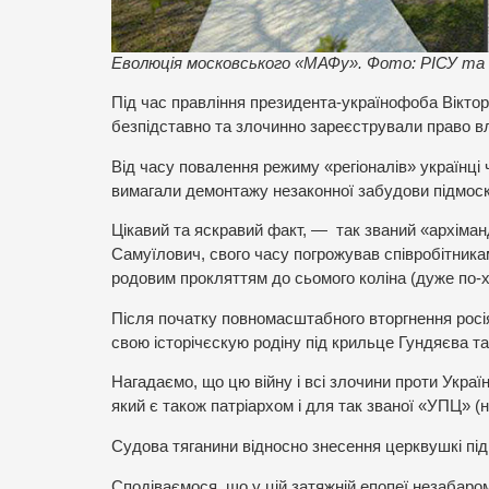
Еволюція московського «МАФу». Фото: РІСУ та «
Під час правління президента-українофоба Вікто
безпідставно та злочинно зареєстрували право в
Від часу повалення режиму «регіоналів» українці
вимагали демонтажу незаконної забудови підмоск
Цікавий та яскравий факт, — так званий «архіман
Самуїлович, свого часу погрожував співробітника
родовим прокляттям до сьомого коліна (дуже по-
Після початку повномасштабного вторгнення росія
свою історічєскую родіну під крильце Гундяєва та
Нагадаємо, що цю війну і всі злочини проти Украї
який є також патріархом і для так званої «УПЦ» (
Судова тяганини відносно знесення церквушкі пі
Сподіваємося, що у цій затяжній епопеї незабаро