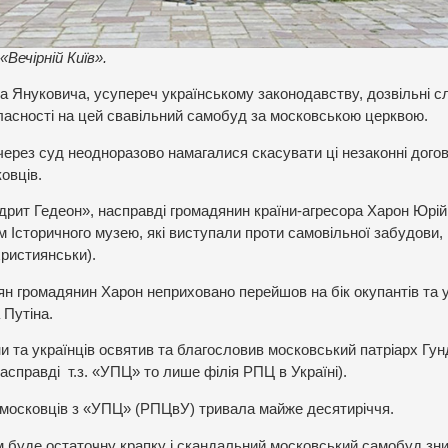
Вечірній Київ».
ра Януковича, усупереч українському законодавству, дозвільні 
ласності на цей свавільний самобуд за московською церквою.
 через суд неодноразово намагалися скасувати ці незаконні дого
овців.
дрит Гедеон», насправді громадянин країни-агресора Харон Юрій
м Історичного музею, які виступали проти самовільної забудови,
християнськи).
н громадянин Харон неприховано перейшов на бік окупантів та у
 Путіна.
ни та українців освятив та благословив московський патріарх Гун
насправді т.з. «УПЦ» то лише філія РПЦ в Україні).
дмосковців з «УПЦ» (РПЦвУ) тривала майже десятиріччя.
м буде остаточну крапку і скандальний московський самобуд зни