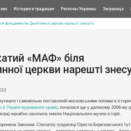
зин
История и традиции
Регионы Украины
Заграница
ля фундаментів Десятинної церкви нарешті знесуть
хатий «МАФ» біля
нної церкви нарешті знес
023
ухвало і самовільно поставленій московськими попами в історич
о в Україні мурованого храму
, почалася ще у далекому 2006-му р
дяєва) нахабно захопила землю Національного музею історії.
боронена Законом. Спочатку гундяєвці Ореста Березовського тут
рилася на намет, пізніше – дерев’яну капличку, а згодом – бето