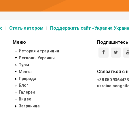
с
Стать автором
Поддержать сайт «Украина Украин
Меню
Подпишитесь
История и традиции
Регионы Украины
Туры
Связаться с 
Места
Природа
+38 050 9364428
Блог
ukrainaincogni
Галереи
Видео
Заграница