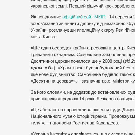
української землі. Перший рішучий крок зроблено
Як повідомляє
офіційний сайт МКІП
, 14 вересня 
зобов’язання звільнити ділянку від незаконно зб
України, розглянувши апеляційну скаргу Релігій
міста Києва.
«Ще один осередок країни-агресорки в центрі Ки
тривалим і складним. Самовільне захоплення пре
Десятинної церкви почалося ще у 2008 році (
від 
прим. «УІ»
). «Храм-кіоск» був побудований без 
яке нове будівництво. Самочинна будівля також 
«Десятинна церква»», – зазначив т.в.о. міністра 
За його словами, на додаток до встановлених су
приспішники упродовж 14 років безкарно поширюв
«Це абсолютно справедливе рішення суду. Дякую
Національного музею історії України. Продовжуємо
тилу!», – наголосив Ростислав Карандєєв.
«Україна Інкогніта» сподівається, що судове ріше