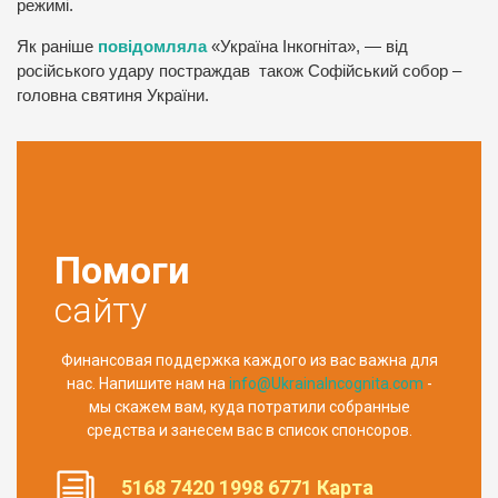
режимі.
Як раніше
повідомляла
«Україна Інкогніта», — від
російського удару постраждав також Софійський собор –
головна святиня України.
Помоги
сайту
Финансовая поддержка каждого из вас важна для
нас. Напишите нам на
info@UkrainaIncognita.com
-
мы скажем вам, куда потратили собранные
средства и занесем вас в список спонсоров.
5168 7420 1998 6771 Карта