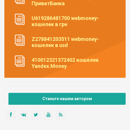
ПриватБанка
U619286481700 webmoney-
кошелек в грн
Z278841203511 webmoney-
кошелек в usd
410012321372402 кошелек
Yandex.Money
Станьте нашим автором