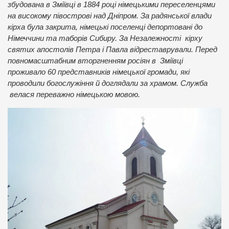
збудована в Зміївці в 1884 році німецькими переселенцями
на високому півострові над Дніпром. За радянської влади
кірха була закрита, німецькі поселенці депортовані до
Німеччини та таборів Сибиру. За Незалежності кірху
святих апостолів Петра і Павла відреставрували. Перед
повномасштабним вторгненням росіян в Зміївці
проживало 60 представників німецької громади, які
проводили богослужіння й доглядали за храмом. Служба
велася переважно німецькою мовою.