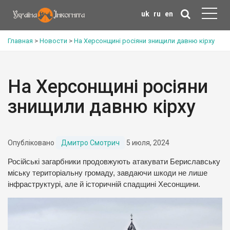
uk
ru
en
Главная
>
Новости
>
На Херсонщині росіяни знищили давню кірху
На Херсонщині росіяни
знищили давню кірху
Опубліковано
Дмитро Смотрич
5 июля, 2024
Російські загарбники продовжують атакувати Бериславську
міську територіальну громаду, завдаючи шкоди не лише
інфраструктурі, але й історичній спадщині Хесонщини.