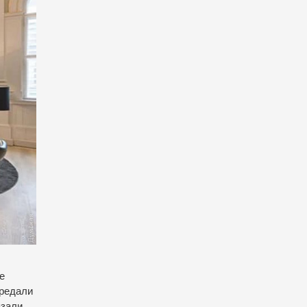
е
ередали
язали