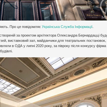
ляють. Про це повідомляє
Українська Служба Інформації
.
і створеній за проектом архітектора Олександра Бернардацці буд
узей, виставковий зал, майданчики для театральних постановок,
являли в ОДА у липні 2020 року, за півроку після конкурсу фірма 
будівлі.