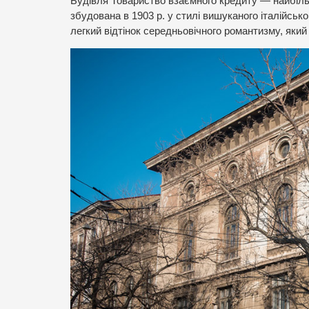
Будівля Товариство взаємного кредиту — найбільш
збудована в 1903 р. у стилі вишуканого італійсько
легкий відтінок середньовічного романтизму, яки