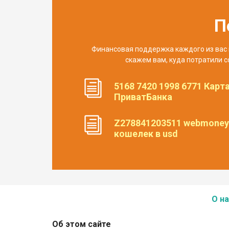
П
Финансовая поддержка каждого из вас 
скажем вам, куда потратили с
5168 7420 1998 6771 Карт
ПриватБанка
Z278841203511 webmoney
кошелек в usd
О на
Об этом сайте