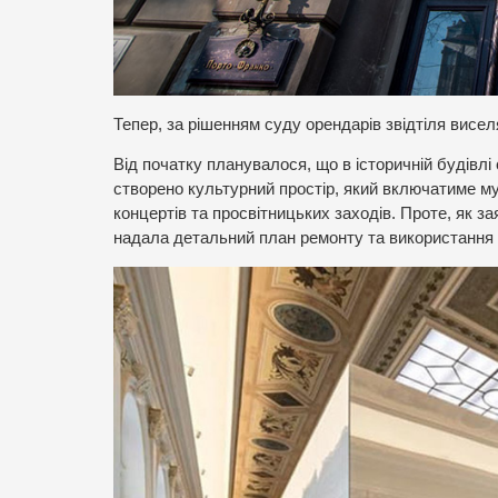
Тепер, за рішенням суду орендарів звідтіля висе
Від початку планувалося, що в історичній будівл
створено культурний простір, який включатиме м
концертів та просвітницьких заходів. Проте, як за
надала детальний план ремонту та використання 