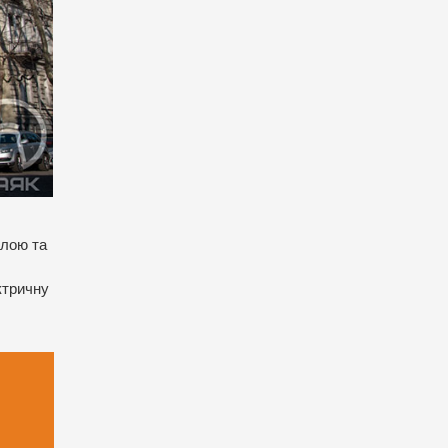
алою та
ктричну