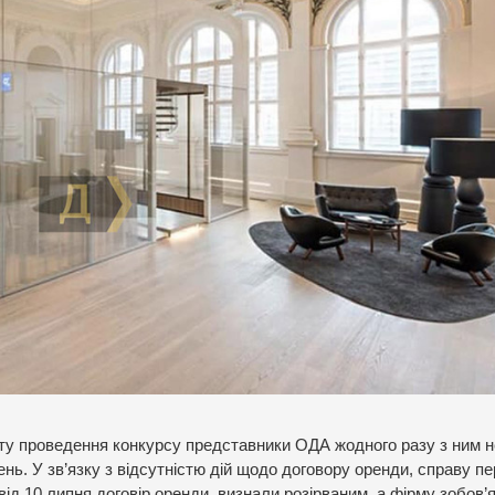
ту проведення конкурсу представники ОДА жодного разу з ним н
ень. У зв’язку з відсутністю дій щодо договору оренди, справу п
від 10 липня договір оренди визнали розірваним, а фірму зобов’