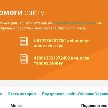
омоги
сайту
важна для нас. Напишите нам на
info@UkrainaIncognita.com
- мы
обранные средства и занесем вас в список спонсоров.
а
U619286481700 webmoney-
кошелек в грн
-
410012321372402 кошелек
Yandex.Money
с
Стать автором
Поддержать сайт «Украина Украин
Меню
Подпишитесь