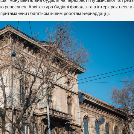
а і монументальна будівля на перехресті Пушкінської та Грецьк
го ренесансу. Архітектура будівлі фасадів та в інтер’єрах несе в 
й притаманний і багатьом іншим роботам Бернардацці.