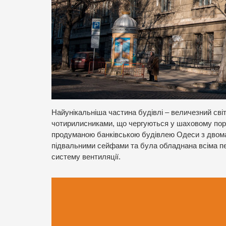
Найунікальніша частина будівлі – величезний св
чотирилисниками, що чергуються у шаховому пор
продуманою банківською будівлею Одеси з двом
підвальними сейфами та була обладнана всіма п
систему вентиляції.