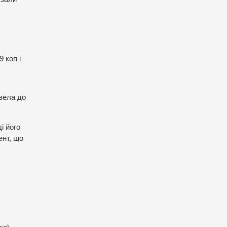
 коп і
звела до
і його
ент, що