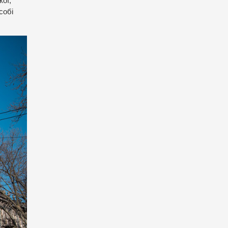
ої,
собі