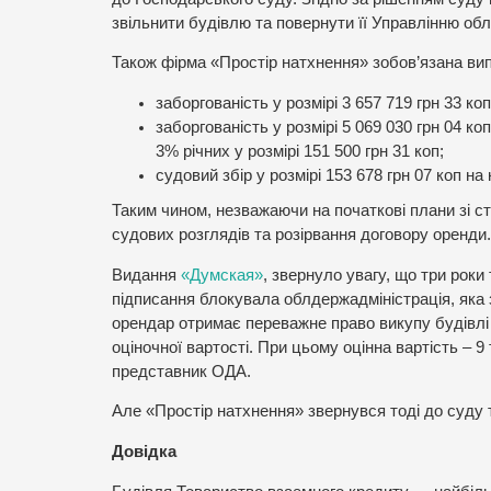
звільнити будівлю та повернути її Управлінню обл
Також фірма «Простір натхнення» зобов’язана випл
заборгованість у розмірі 3 657 719 грн 33 к
заборгованість у розмірі 5 069 030 грн 04 ко
3% річних у розмірі 151 500 грн 31 коп;
судовий збір у розмірі 153 678 грн 07 коп н
Таким чином, незважаючи на початкові плани зі ст
судових розглядів та розірвання договору оренди.
Видання
«Думская»
, звернуло увагу, що три роки
підписання блокувала облдержадміністрація, яка 
орендар отримає переважне право викупу будівлі 
оціночної вартості. При цьому оцінна вартість – 9
представник ОДА.
Але «Простір натхнення» звернувся тоді до суду т
Довідка