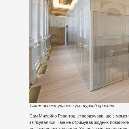
Таким проектувався культурний простір
Сам Михайло Рева тоді стверджував, що з момен
зв’язувалися, і він не отримував жодних повідомл
до Господарського суду. Згідно за рішенням суду 