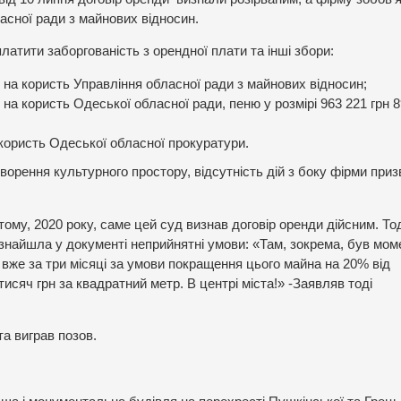
асної ради з майнових відносин.
атити заборгованість з орендної плати та інші збори:
оп на користь Управління обласної ради з майнових відносин;
п на користь Одеської обласної ради, пеню у розмірі 963 221 грн 89
а користь Одеської обласної прокуратури.
ворення культурного простору, відсутність дій з боку фірми при
 тому, 2020 року, саме цей суд визнав договір оренди дійсним. Тод
знайшла у документі неприйнятні умови: «Там, зокрема, був мом
вже за три місяці за умови покращення цього майна на 20% від
 тисяч грн за квадратний метр. В центрі міста!» -Заявляв тоді
а виграв позов.