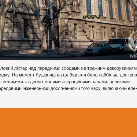
ітловий ліхтар над парадними сходами з вітражним декоруванням
ядку. На момент будівництва ця будівля була найбільш доскон
а великими та двома малими операційними залами, великими
ередовими інженерними досягненнями того часу, включаючи еле