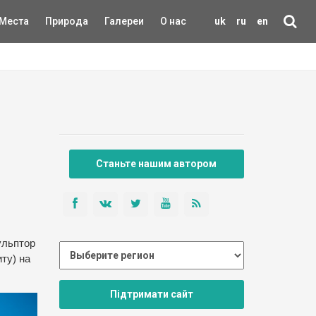
Места
Природа
Галереи
О нас
uk
ru
en
Станьте нашим автором
ульптор
ту) на
Підтримати сайт