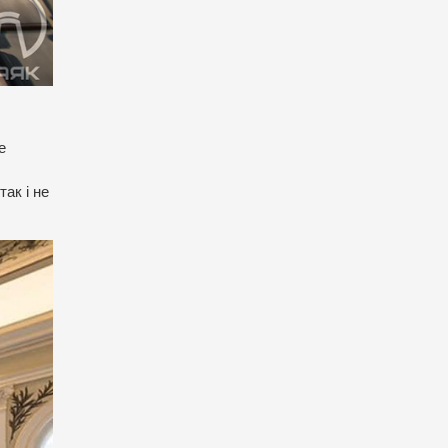
е
так і не