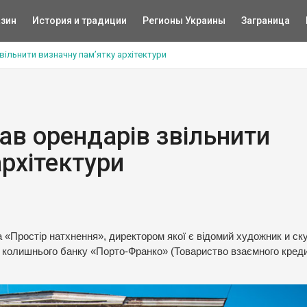
зин
История и традиции
Регионы Украины
Заграница
вільнити визначну пам’ятку архітектури
ав орендарів звільнити
рхітектури
ма «Простір натхнення», директором якої є відомий художник и ск
і колишнього банку «Порто-Франко» (Товариство взаємного креди