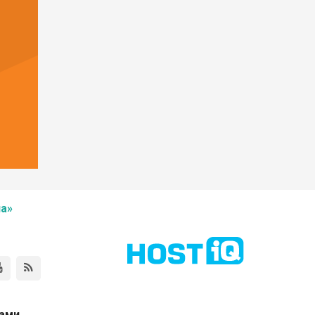
а»
нами