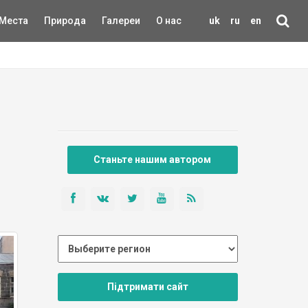
Места
Природа
Галереи
О нас
uk
ru
en
Станьте нашим автором
Підтримати сайт