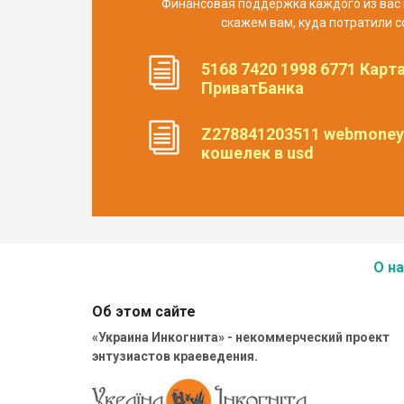
Финансовая поддержка каждого из вас 
скажем вам, куда потратили с
5168 7420 1998 6771 Карт
ПриватБанка
Z278841203511 webmoney
кошелек в usd
О на
Об этом сайте
«Украина Инкогнита» - некоммерческий проект
энтузиастов краеведения.