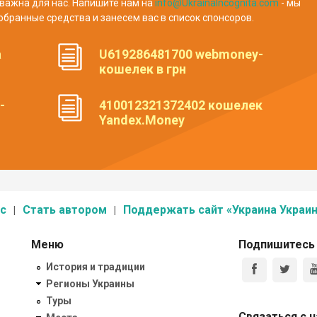
важна для нас. Напишите нам на
info@UkrainaIncognita.com
- мы
обранные средства и занесем вас в список спонсоров.
а
U619286481700 webmoney-
кошелек в грн
-
410012321372402 кошелек
Yandex.Money
с
Стать автором
Поддержать сайт «Украина Украин
Меню
Подпишитесь
История и традиции
Регионы Украины
Туры
Связаться с 