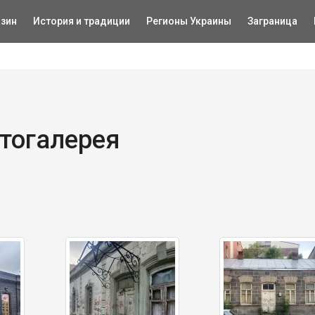
зин
История и традиции
Регионы Украины
Заграница
отогалерея