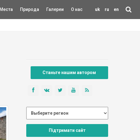
Места
Природа
Галереи
О нас
uk
ru
en
Станьте нашим автором
Підтримати сайт