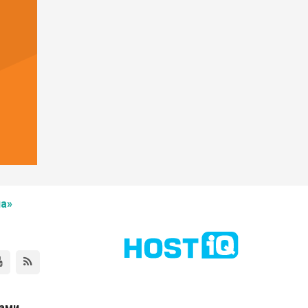
а»
нами