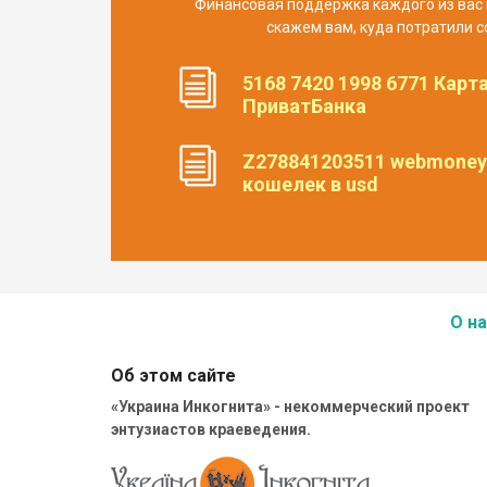
Финансовая поддержка каждого из вас 
скажем вам, куда потратили с
5168 7420 1998 6771 Карт
ПриватБанка
Z278841203511 webmoney
кошелек в usd
О на
Об этом сайте
«Украина Инкогнита» - некоммерческий проект
энтузиастов краеведения.