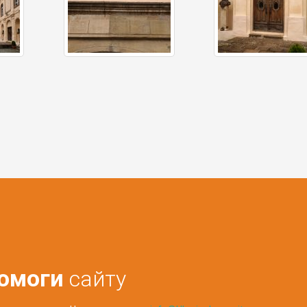
омоги
сайту