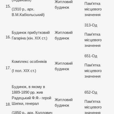
Житловий
Пам’ятка
15.
будинок
(1910 р., арх.
місцевого
В.М.Кабіольський)
значення
313-Од
Будинок прибутковий
Житловий
Пам’ятка
16.
Гагаріна (кін. XIX ст.)
будинок
місцевого
значення
651-Од
Комплекс особняків
Житловий
Пам’ятка
17.
будинок
(I пол. XIX ст.)
місцевого
значення
Будинок, в якому в
1889-1890 рр. жив
652-Од
Радецький Ф.Ф.- герой
Житловий
Пам’ятка
Шипки, генерал
18.
будинок
місцевого
(1850 р., арх. Коллович
значення