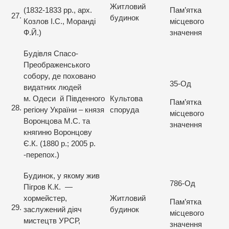
Житловий
(1832-1833 рр., арх.
Пам’ятка
27.
будинок
Козлов І.С., Моранді
місцевого
Ф.Й.)
значення
Будівля Спасо-
Преображенського
собору, де поховано
35-Од
видатних людей
м. Одеси й Південного
Культова
Пам’ятка
28.
регіону України – князя
споруда
місцевого
Воронцова М.С. та
значення
княгиню Воронцову
Є.К. (1880 р.; 2005 р.
-перепох.)
Будинок, у якому жив
786-Од
Пігров К.К. —
хормейстер,
Житловий
Пам’ятка
29.
заслужений діяч
будинок
місцевого
мистецтв УРСР,
значення