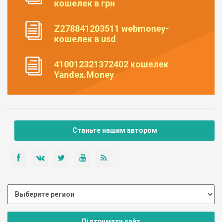
кошелек в грн
Z278841203511 webmoney-
кошелек в usd
410012321372402 кошелек
Yandex.Money
Станьте нашим автором
Підтримати сайт