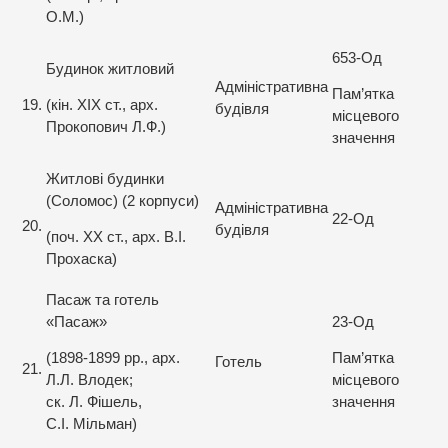
О.М.)
653-Од
Будинок житловий
Адміністративна
Пам’ятка
19.
(кін. XIX ст., арх.
будівля
місцевого
Прокопович Л.Ф.)
значення
Житлові будинки
(Соломос) (2 корпуси)
Адміністративна
22-Од
20.
будівля
(поч. ХХ ст., арх. В.І.
Прохаска)
Пасаж та готель
«Пасаж»
23-Од
(1898-1899 рр., арх.
Пам’ятка
Готель
21.
Л.Л. Влодек;
місцевого
ск. Л. Фішель,
значення
С.І. Мільман)