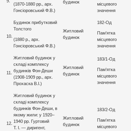
9.
будинок
(1870-1880 рр., арх.
місцевого
Гонсіоровський Ф.В.)
значення
Будинок прибутковий
182-Од
Толстого
Житловий
Пам’ятка
10.
будинок
(1880 р., арх.
місцевого
Гонсіоровський Ф.В.)
значення
Житловий будинок у
183/1-Од
складі комплексу
Житловий
Пам’ятка
будинків Фон-Деши
11.
будинок
місцевого
(1908-1909 рр., арх.
значення
Прохаска В.І.)
Житловий будинок у
складі комплексу
будинків Фон-Деши, в
183/2-Од
якому жили: у 1920–
Житловий
Пам’ятка
1940 рр. Гуртовий
12.
будинок
місцевого
Т. І. — диригент,