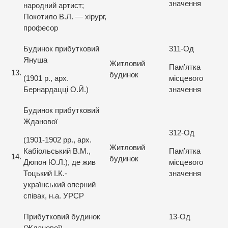
значення
народний артист;
Покотило В.Л. — хірург,
професор
Будинок прибутковий
311-Од
Януша
Житловий
Пам’ятка
13.
будинок
(1901 р., арх.
місцевого
Бернардацці О.Й.)
значення
Будинок прибутковий
Жданової
312-Од
(1901-1902 рр., арх.
Житловий
Кабіольський В.М.,
Пам’ятка
14.
будинок
Дюпон Ю.Л.), де жив
місцевого
Тоцький І.К.-
значення
український оперний
співак, н.а. УРСР
Прибутковий будинок
13-Од
(Жданової)