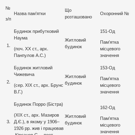
№
Що
Назва пам’ятки
Охоронний №
розташовано
з/п
Будинок прибутковий
151-Од
Наума
Житловий
Пам’ятка
1.
будинок
(поч. XX ст., арх.
місцевого
Панпулов А.С.)
значення
Будинок житловий
153-Од
Чижевича
Житловий
Пам’ятка
2.
будинок
(сер. ХІХ ст., арх. Брунс
місцевого
В.Г.)
значення
Будинок Порро (Бістра)
162-Од
(XIX ст., арх. Мазиров
Житловий
Пам’ятка
3.
Д.Є.), в якому у 1906–
будинок
місцевого
1926 рр. жив і працював
значення