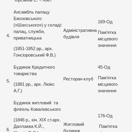
Кірсанов С. – поет
Ансамбль палацу
Бжозовського
169-Од
(«Шахського») у складі:
Адміністративна
палац, служби,
Пам’ятка
4.
будівля
приватницька
місцевого
значення
(1851-1852 рр., арх.
Гонсіоровський Ф.В.)
Будинок Кредитного
45-Од
товариства
Пам’ятка
Ресторан-клуб
5.
(1881 рр., арх. Люікс
місцевого
А.Г.)
значення
Будинок житловий та
флігель Ковалевського
176-Од
(1846 р., кін. XIX ст.арх.
Житловий
Даллаква К.Й.,
Пам’ятка
6.
будинок