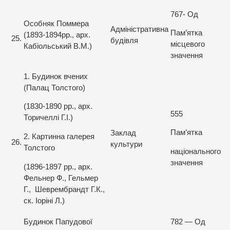
767- Од
Особняк Поммера
Адміністративна
Пам’ятка
(1893-1894рр., арх.
25.
будівля
місцевого
Кабіольський В.М.)
значення
1. Будинок вчених
(Палац Толстого)
(1830-1890 рр., арх.
555
Торичеллі Г.І.)
Пам’ятка
Заклад
2. Картинна галерея
26.
культури
Толстого
національного
значення
(1896-1897 рр., арх.
Фельнер Ф., Гельмер
Г., Шеврембрандт Г.К.,
ск. Іоріні Л.)
Будинок Папудової
782 — Од