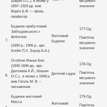
Шашін О.С.), в якому у
місцевого
1897–1925 рр. жив
значення
Веріго Б.Ф. — фізик,
професор
Будинок прибутковий
177-Од
Заблудовського з
Житловий
флігелем
Пам’ятка
7.
будинок
місцевого
(1890 р., 1906 р., арх.
значення
Клейн П.У., Бауер Б.А.),
Особняк Манук-Бея
178-Од
(1845-1846 рр., арх.
Даллаква К.Й., Шашин
Пам’ятка
Дитячий садок
8.
О.С.), в якому у 1848 р.
місцевого
жив Гоголь М. В. –
значення
письменник
Будинок житловий
179-Од
Масса
Житловий
Пам’ятка