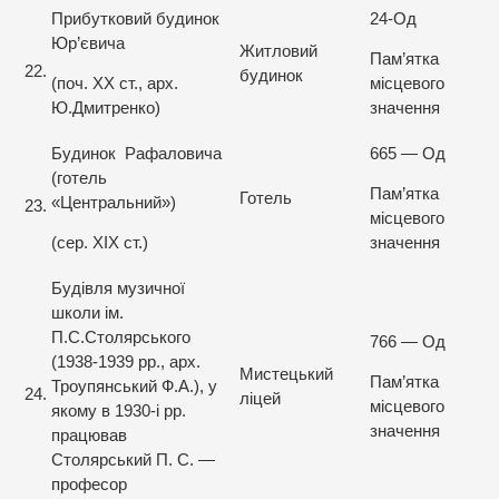
Прибутковий будинок
24-Од
Юр’євича
Житловий
Пам’ятка
22.
будинок
(поч. ХХ ст., арх.
місцевого
Ю.Дмитренко)
значення
Будинок Рафаловича
665 — Од
(готель
Пам’ятка
Готель
«Центральний»)
23.
місцевого
(сер. XIX ст.)
значення
Будівля музичної
школи ім.
П.С.Столярського
766 — Од
(1938-1939 рр., арх.
Мистецький
Пам’ятка
Троупянський Ф.А.), у
24.
ліцей
місцевого
якому в 1930-і рр.
значення
працював
Столярський П. С. —
професор