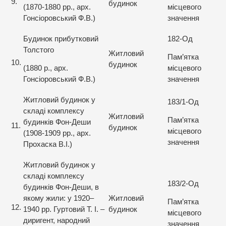
9.
будинок
(1870-1880 рр., арх.
місцевого
Гонсіоровський Ф.В.)
значення
Будинок прибутковий
182-Од
Толстого
Житловий
Пам’ятка
10.
будинок
(1880 р., арх.
місцевого
Гонсіоровський Ф.В.)
значення
Житловий будинок у
183/1-Од
складі комплексу
Житловий
Пам’ятка
будинків Фон-Деши
11.
будинок
місцевого
(1908-1909 рр., арх.
значення
Прохаска В.І.)
Житловий будинок у
складі комплексу
183/2-Од
будинків Фон-Деши, в
якому жили: у 1920–
Житловий
Пам’ятка
12.
1940 рр. Гуртовий Т. І. –
будинок
місцевого
диригент, народний
значення