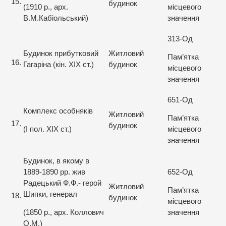
15.
будинок
(1910 р., арх.
місцевого
В.М.Кабіольський)
значення
313-Од
Будинок прибутковий
Житловий
Пам’ятка
16.
Гагаріна (кін. XIX ст.)
будинок
місцевого
значення
651-Од
Комплекс особняків
Житловий
Пам’ятка
17.
будинок
(I пол. XIX ст.)
місцевого
значення
Будинок, в якому в
1889-1890 рр. жив
652-Од
Радецький Ф.Ф.- герой
Житловий
Пам’ятка
Шипки, генерал
18.
будинок
місцевого
(1850 р., арх. Коллович
значення
О.М.)