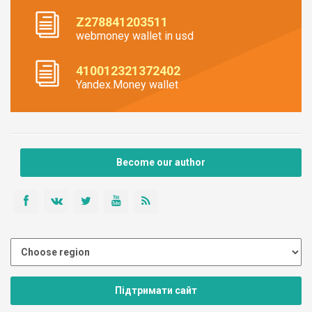
Z278841203511
webmoney wallet in usd
410012321372402
Yandex.Money wallet
Become our author
Підтримати сайт