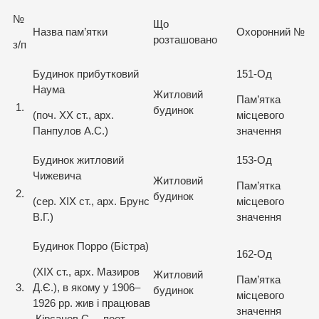
№
Що
Назва пам’ятки
Охоронний №
розташовано
з/п
Будинок прибутковий
151-Од
Наума
Житловий
Пам’ятка
1.
будинок
(поч. XX ст., арх.
місцевого
Панпулов А.С.)
значення
Будинок житловий
153-Од
Чижевича
Житловий
Пам’ятка
2.
будинок
(сер. ХІХ ст., арх. Брунс
місцевого
В.Г.)
значення
Будинок Порро (Бістра)
162-Од
(XIX ст., арх. Мазиров
Житловий
Пам’ятка
3.
Д.Є.), в якому у 1906–
будинок
місцевого
1926 рр. жив і працював
значення