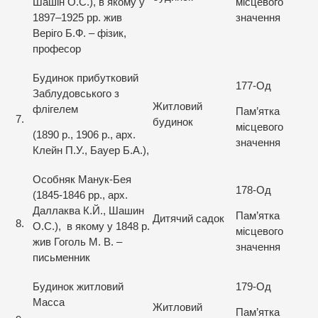
Шашін О.С.), в якому у
місцевого
1897–1925 рр. жив
значення
Веріго Б.Ф. – фізик,
професор
Будинок прибутковий
177-Од
Заблудовського з
Житловий
флігелем
Пам’ятка
7.
будинок
місцевого
(1890 р., 1906 р., арх.
значення
Клейн П.У., Бауер Б.А.),
Особняк Манук-Бея
178-Од
(1845-1846 рр., арх.
Даллаква К.Й., Шашин
Пам’ятка
Дитячий садок
8.
О.С.), в якому у 1848 р.
місцевого
жив Гоголь М. В. –
значення
письменник
Будинок житловий
179-Од
Масса
Житловий
Пам’ятка