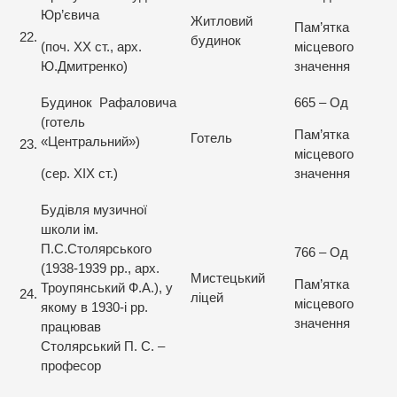
Юр’євича
Житловий
Пам’ятка
22.
будинок
(поч. ХХ ст., арх.
місцевого
Ю.Дмитренко)
значення
Будинок Рафаловича
665 – Од
(готель
Пам’ятка
Готель
«Центральний»)
23.
місцевого
(сер. XIX ст.)
значення
Будівля музичної
школи ім.
П.С.Столярського
766 – Од
(1938-1939 рр., арх.
Мистецький
Пам’ятка
Троупянський Ф.А.), у
24.
ліцей
місцевого
якому в 1930-і рр.
значення
працював
Столярський П. С. –
професор