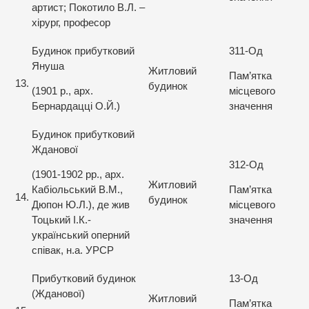
артист; Покотило В.Л. –
хірург, професор
Будинок прибутковий
311-Од
Януша
Житловий
Пам’ятка
13.
будинок
(1901 р., арх.
місцевого
Бернардацці О.Й.)
значення
Будинок прибутковий
Жданової
312-Од
(1901-1902 рр., арх.
Житловий
Кабіольський В.М.,
Пам’ятка
14.
будинок
Дюпон Ю.Л.), де жив
місцевого
Тоцький І.К.-
значення
український оперний
співак, н.а. УРСР
Прибутковий будинок
13-Од
(Жданової)
Житловий
Пам’ятка