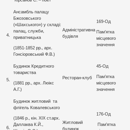
Кірсанов С. – поет
Ансамбль палацу
Бжозовського
169-Од
(«Шахського») у складі:
Адміністративна
палац, служби,
Пам’ятка
4.
будівля
приватницька
місцевого
значення
(1851-1852 рр., арх.
Гонсіоровський Ф.В.)
Будинок Кредитного
45-Од
товариства
Пам’ятка
Ресторан-клуб
5.
(1881 рр., арх. Люікс
місцевого
А.Г.)
значення
Будинок житловий та
флігель Ковалевського
176-Од
(1846 р., кін. XIX ст.арх.
Житловий
Даллаква К.Й.,
Пам’ятка
6.
будинок