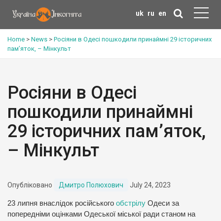
uk
ru
en
Home
>
News
>
Росіяни в Одесі пошкодили принаймні 29 історичних
пам’яток, – Мінкульт
Росіяни в Одесі
пошкодили принаймні
29 історичних пам’яток,
– Мінкульт
Опубліковано
Дмитро Полюхович
July 24, 2023
23 липня внаслідок російського
обстрілу
Одеси за
попередніми оцінками Одеської міської ради станом на