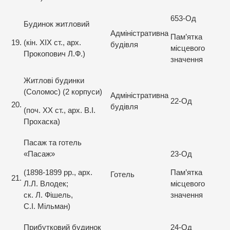
653-Од
Будинок житловий
Адміністративна
Пам’ятка
19.
(кін. XIX ст., арх.
будівля
місцевого
Прокопович Л.Ф.)
значення
Житлові будинки
(Соломос) (2 корпуси)
Адміністративна
22-Од
20.
будівля
(поч. ХХ ст., арх. В.І.
Прохаска)
Пасаж та готель
«Пасаж»
23-Од
(1898-1899 рр., арх.
Пам’ятка
Готель
21.
Л.Л. Влодек;
місцевого
ск. Л. Фішель,
значення
С.І. Мільман)
Прибутковий будинок
24-Од