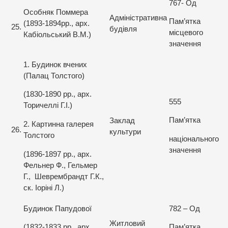
767- Од
Особняк Поммера
Адміністративна
Пам’ятка
(1893-1894рр., арх.
25.
будівля
місцевого
Кабіольський В.М.)
значення
1. Будинок вчених
(Палац Толстого)
(1830-1890 рр., арх.
555
Торичеллі Г.І.)
Пам’ятка
Заклад
2. Картинна галерея
26.
культури
Толстого
національного
значення
(1896-1897 рр., арх.
Фельнер Ф., Гельмер
Г., Шеврембрандт Г.К.,
ск. Іоріні Л.)
Будинок Папудової
782 – Од
Житловий
(1832-1833 рр., арх.
Пам’ятка