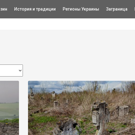
зин
История и традиции
Регионы Украины
Заграница