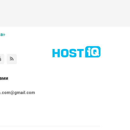
а»
нами
ta.com@gmail.com