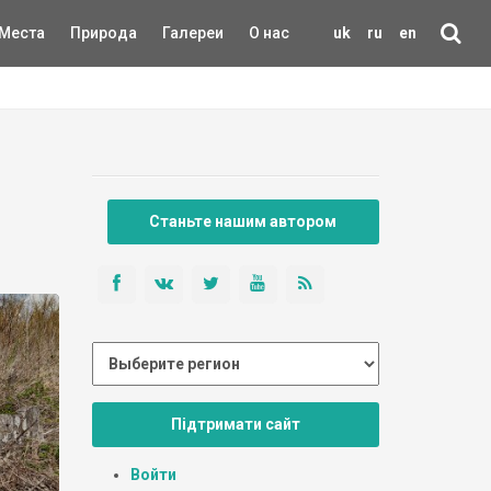
Места
Природа
Галереи
О нас
uk
ru
en
Станьте нашим автором
Підтримати сайт
Войти