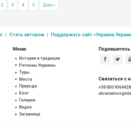
2
3
4
5
Далі »
с
Стать автором
Поддержать сайт «Украина Украин
Меню
Подпишитесь
История и традиции
Регионы Украины
Туры
Связаться с 
Места
Природа
+38 050 9364428
Блог
ukrainaincogni
Галереи
Видео
Заграница