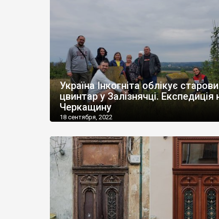
Україна Інкогніта облікує старов
цвинтар у Залізнячці. Експедиція 
Черкащину
18 сентября, 2022