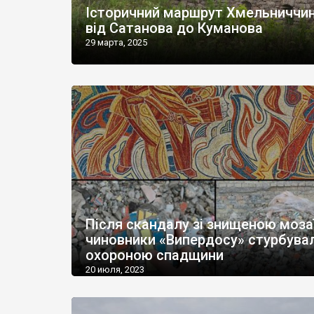
Історичний маршрут Хмельниччин
від Сатанова до Куманова
29 марта, 2025
Після скандалу зі знищеною моз
чиновники «Випердосу» стурбува
охороною спадщини
20 июля, 2023