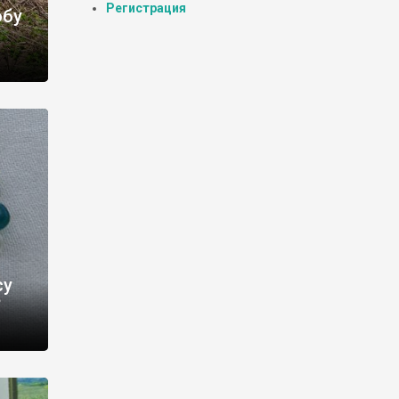
Регистрация
обу
су
?