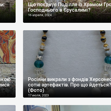
и:
Що поєднує Поділля із Храмом Гр
Господнього в Єрусалимі?
16 апреля, 2024
аїкою
Росіяни викрали з фондів Херсоне
лися
сотні артефактів. Про що йдеться
(Фото)
17 июля, 2023