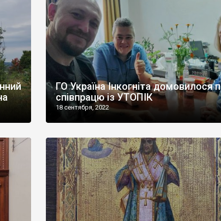
инний
ГО Україна Інкогніта домовилося 
на
співпрацю із УТОПІК
18 сентября, 2022