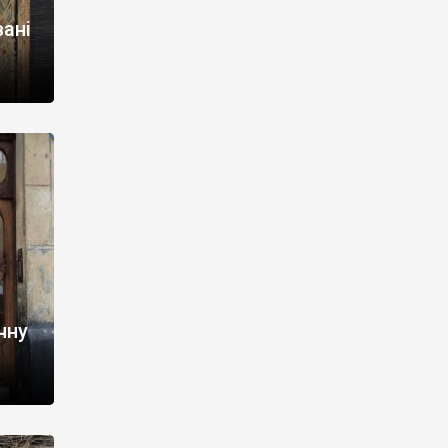
ані
чну