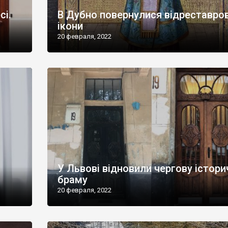
сі.
В Дубно повернулися відреставров
ікони
20 февраля, 2022
У Львові відновили чергову істори
браму
20 февраля, 2022