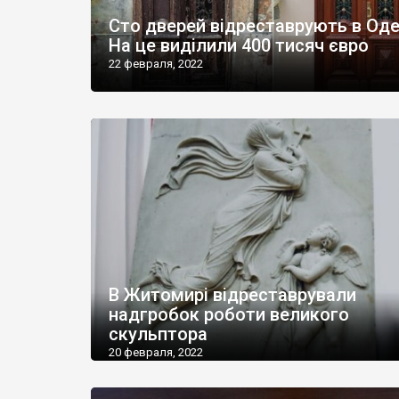
Сто дверей відреставрують в Оде
На це виділили 400 тисяч євро
22 февраля, 2022
В Житомирі відреставрували
надгробок роботи великого
скульптора
20 февраля, 2022