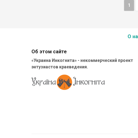
1
О на
Об этом сайте
«Украина Инкогнита» - некоммерческий проект
энтузиастов краеведения.