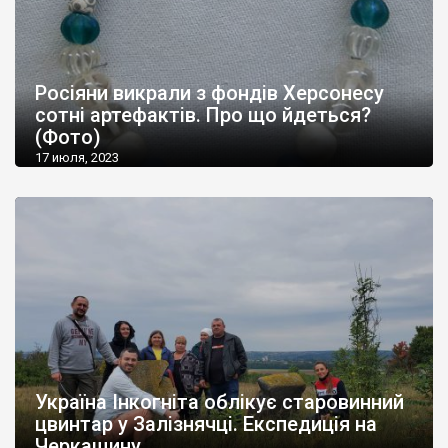
Росіяни викрали з фондів Херсонесу
сотні артефактів. Про що йдеться?
(Фото)
17 июля, 2023
Україна Інкогніта облікує старовинний
цвинтар у Залізнячці. Експедиція на
Черкащину