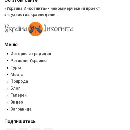
Об этом сайте
«Украина Инкогнита» - некоммерческий проект
энтузиастов краеведения.
Меню
История и традиции
Регионы Украины
Туры
Места
Природа
Блог
Галереи
Видео
Заграница
Подпишитесь