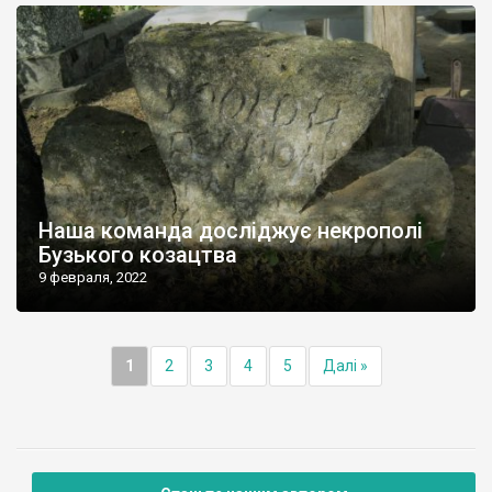
Наша команда досліджує некрополі
Бузького козацтва
9 февраля, 2022
1
2
3
4
5
Далі »