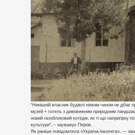
“Нинішній власник будівлі ніяким чином не дбає пр
музей + готель з дивовижним природним ландшафт
новий газоблоковий котедж, як ті що напригірку п
культури”, – зауважує Перов.
Як раніше повідомляла «Україна Інкогніта», — за