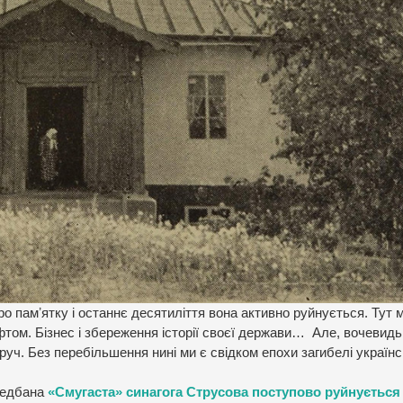
о памʼятку і останнє десятиліття вона активно руйнується. Тут м
ом. Бізнес і збереження історії своєї держави… Але, вочевидь
оруч. Без перебільшення нині ми є свідком епохи загибелі українс
недбана
«Смугаста» синагога Струсова поступово руйнується