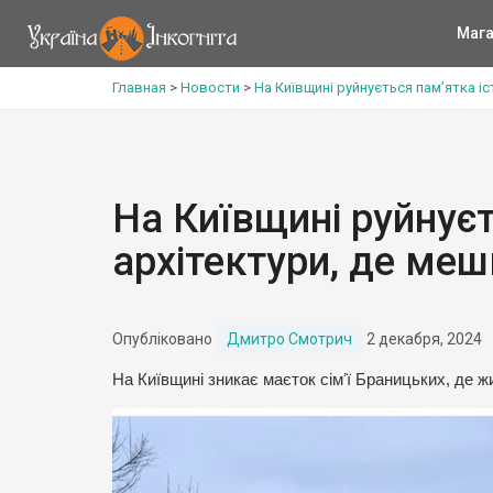
Мага
Главная
>
Новости
>
На Київщині руйнується пам’ятка і
На Київщині руйнуєт
архітектури, де ме
Опубліковано
Дмитро Смотрич
2 декабря, 2024
На Київщині зникає маєток сімʼї Браницьких, де 