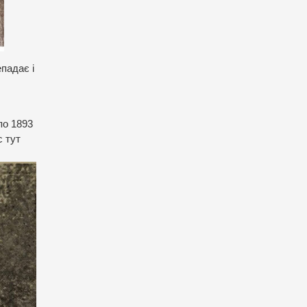
епадає і
по 1893
с тут