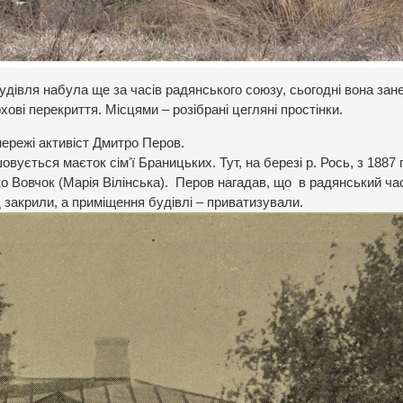
будівля набула ще за часів радянського союзу, сьогодні вона зан
ові перекриття. Місцями – розібрані цегляні простінки.
мережі активіст Дмитро Перов.
овується маєток сімʼї Браницьких. Тут, на березі р. Рось, з 1887 
 Вовчок (Марія Вілінська). Перов нагадав, що в радянський ча
 закрили, а приміщення будівлі – приватизували.