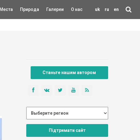
Места
Природа
Галереи
О нас
uk
ru
en
Станьте нашим автором
Підтримати сайт