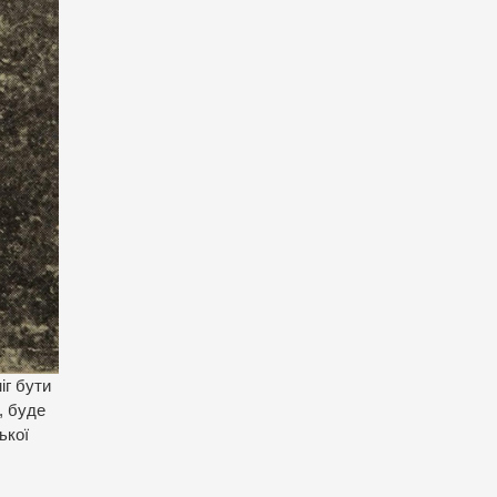
іг бути
, буде
ької