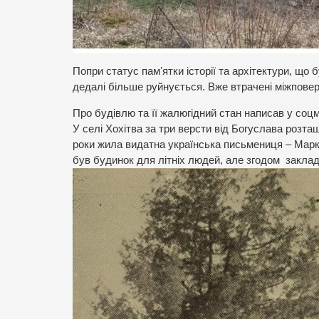
Попри статус памʼятки історії та архітектури, що 
дедалі більше руйнується. Вже втрачені міжповерх
Про будівлю та її жалюгідний стан написав у соц
У селі Хохітва за три версти від Богуслава розташ
роки жила видатна українська письмениця – Марко
був будинок для літніх людей, але згодом заклад