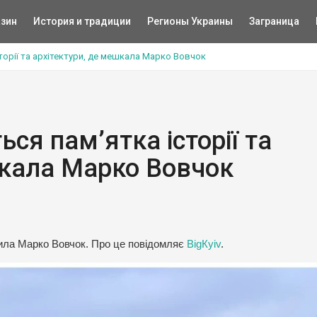
зин
История и традиции
Регионы Украины
Заграница
сторії та архітектури, де мешкала Марко Вовчок
ься пам’ятка історії та
шкала Марко Вовчок
жила Марко Вовчок. Про це повідомляє
ВigКyiv
.