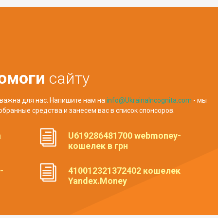
омоги
сайту
важна для нас. Напишите нам на
info@UkrainaIncognita.com
- мы
обранные средства и занесем вас в список спонсоров.
а
U619286481700 webmoney-
кошелек в грн
-
410012321372402 кошелек
Yandex.Money