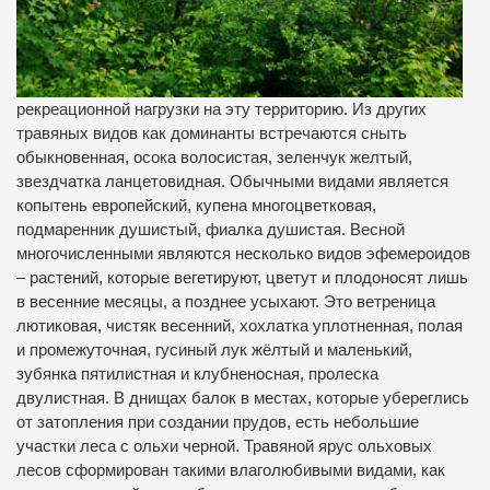
рекреационной нагрузки на эту территорию. Из других
травяных видов как доминанты встречаются сныть
обыкновенная, осока волосистая, зеленчук желтый,
звездчатка ланцетовидная. Обычными видами является
копытень европейский, купена многоцветковая,
подмаренник душистый, фиалка душистая. Весной
многочисленными являются несколько видов эфемероидов
– растений, которые вегетируют, цветут и плодоносят лишь
в весенние месяцы, а позднее усыхают. Это ветреница
лютиковая, чистяк весенний, хохлатка уплотненная, полая
и промежуточная, гусиный лук жёлтый и маленький,
зубянка пятилистная и клубненосная, пролеска
двулистная. В днищах балок в местах, которые убереглись
от затопления при создании прудов, есть небольшие
участки леса с ольхи черной. Травяной ярус ольховых
лесов сформирован такими влаголюбивыми видами, как