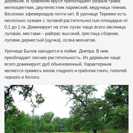
деревьев. В травяном ярусе преобладают разрыв-трава
мелкоцветная, двулепестник парижский, медуница темная.
Весенних эфемероидов почти нет. В урочище Теремки есть
несколько лужаек с луговой растительностью площадью от
0,1 до 1 га. Доминирует на этих лугах чаще всего овсяница
луговая, местами – райграс высокий, грястица сборная,
луговик дернистый (щучка), осока мохнатая.
Урочище Бычок находится в пойме Днепра. В нем
преобладает лесная растительность. Из деревьев чаще
всего доминирует дуб обыкновенный. Характерным
является примесь вязов гладкого и граболистного, тополей
черного и белого.