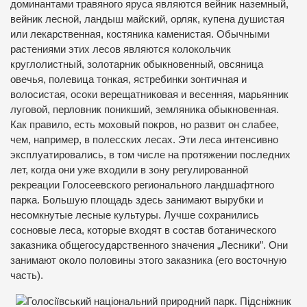
доминантами травяного яруса являются вейник наземный,
вейник лесной, ландыш майский, орляк, купена душистая
или лекарственная, костяника каменистая. Обычными
растениями этих лесов являются колокольчик
круглолистный, золотарник обыкновенный, овсяница
овечья, полевица тонкая, ястребинки зонтичная и
волосистая, осоки верещатниковая и весенняя, марьянник
луговой, перловник поникший, земляника обыкновенная.
Как правило, есть моховый покров, но развит он слабее,
чем, например, в полесских лесах. Эти леса интенсивно
эксплуатировались, в том числе на протяжении последних
лет, когда они уже входили в зону регулированной
рекреации Голосеевского регионального ландшафтного
парка. Большую площадь здесь занимают вырубки и
несомкнутые лесные культуры. Лучше сохранились
сосновые леса, которые входят в состав ботанического
заказника общегосударственного значения „Лесники”. Они
занимают около половины этого заказника (его восточную
часть).