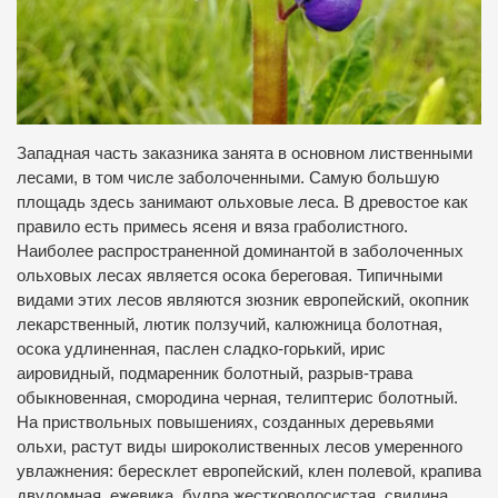
Западная часть заказника занята в основном лиственными
лесами, в том числе заболоченными. Самую большую
площадь здесь занимают ольховые леса. В древостое как
правило есть примесь ясеня и вяза граболистного.
Наиболее распространенной доминантой в заболоченных
ольховых лесах является осока береговая. Типичными
видами этих лесов являются зюзник европейский, окопник
лекарственный, лютик ползучий, калюжница болотная,
осока удлиненная, паслен сладко-горький, ирис
аировидный, подмаренник болотный, разрыв-трава
обыкновенная, смородина черная, телиптерис болотный.
На приствольных повышениях, созданных деревьями
ольхи, растут виды широколиственных лесов умеренного
увлажнения: бересклет европейский, клен полевой, крапива
двудомная, ежевика, будра жестковолосистая, свидина