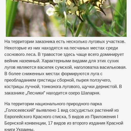
На территории заказника есть несколько луговых участков.
Некоторые из них находятся на песчаных местах среди
соснового леса. В травостое здесь чаще всего доминирует
вейник наземный. Характерными видами для этих сухих
лугов являются василек сумской, наголоватка васильковая.
В более сниженных местах формируются луга с
преобладанием грястицы сборной, пырея ползучего,
кострицы лучной, тонконога лугового, щучки дернистой. В
заказнике „Лесники” находится озеро Шапарня.
На территории национального природного парка
„Голосеевский” выявлено 1 вид сосудистых растений из
Европейского Красного списка, 5 видов из Приложения І
Бернской конвенции, 17 видов из второго издания Красной
книги Украины.