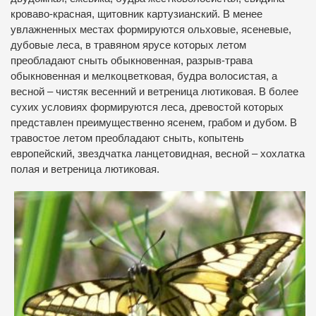
кроваво-красная, щитовник картузианский. В менее
увлажненных местах формируются ольховые, ясеневые,
дубовые леса, в травяном ярусе которых летом
преобладают сныть обыкновенная, разрыв-трава
обыкновенная и мелкоцветковая, будра волосистая, а
весной – чистяк весенний и ветреница лютиковая. В более
сухих условиях формируются леса, древостой которых
представлен преимущественно ясенем, грабом и дубом. В
травостое летом преобладают сныть, копытень
европейский, звездчатка ланцетовидная, весной – хохлатка
полая и ветреница лютиковая.