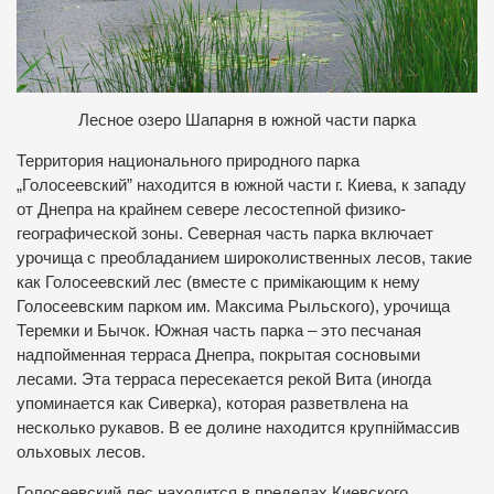
Лесное озеро Шапарня в южной части парка
Территория национального природного парка
„Голосеевский” находится в южной части г. Киева, к западу
от Днепра на крайнем севере лесостепной физико-
географической зоны. Северная часть парка включает
урочища с преобладанием широколиственных лесов, такие
как Голосеевский лес (вместе с примікающим к нему
Голосеевским парком им. Максима Рыльского), урочища
Теремки и Бычок. Южная часть парка – это песчаная
надпойменная терраса Днепра, покрытая сосновыми
лесами. Эта терраса пересекается рекой Вита (иногда
упоминается как Сиверка), которая разветвлена на
несколько рукавов. В ее долине находится крупніймассив
ольховых лесов.
Голосеевский лес находится в пределах Киевского