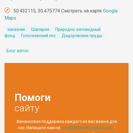
50.432115, 30.475774 Смотреть на карте
Google
Maps
заказник
Шапарня
Природно-заповедный
фонд
Голосеевский лес
Дидоровские пруды
Блог admin
Помоги
сайту
Финансовая поддержка каждого из вас важна для
нас. Напишите нам на
info@UkrainaIncognita.com
-