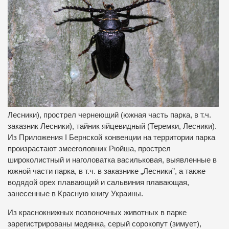
Лесники), прострел чернеющий (южная часть парка, в т.ч.
заказник Лесники), тайник яйцевидный (Теремки, Лесники).
Из Приложения І Бернской конвенции на территории парка
произрастают змееголовник Рюйша, прострел
широколистный и наголоватка васильковая, выявленные в
южной части парка, в т.ч. в заказнике „Лесники”, а также
водядой орех плавающий и сальвиния плавающая,
занесенные в Красную книгу Украины.
Из краснокнижных позвоночных животных в парке
зарегистрированы медянка, серый сорокопут (зимует),