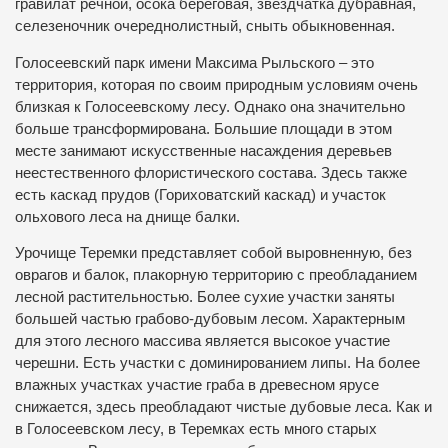
гравилат речной, осока береговая, звездчатка дубравная,
селезеночник очереднолистный, сныть обыкновенная.
Голосеевский парк имени Максима Рыльского – это
территория, которая по своим природным условиям очень
близкая к Голосеевскому лесу. Однако она значительно
больше трансформирована. Большие площади в этом
месте занимают искусственные насаждения деревьев
неестественного флористического состава. Здесь также
есть каскад прудов (Гориховатский каскад) и участок
ольхового леса на днище балки.
Урочище Теремки представляет собой выровненную, без
оврагов и балок, плакорную территорию с преобладанием
лесной растительностью. Более сухие участки заняты
большей частью грабово-дубовым лесом. Характерным
для этого лесного массива является высокое участие
черешни. Есть участки с доминированием липы. На более
влажных участках участие граба в древесном ярусе
снижается, здесь преобладают чистые дубовые леса. Как и
в Голосеевском лесу, в Теремках есть много старых