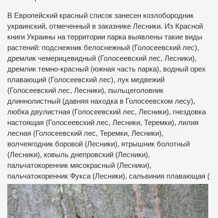
В Европейский красный список занесен козлобородник
украинский, отмеченный в заказнике Лесники. Из Красной
книги Украины на территории парка выявлены такие виды
растений: подснежник белоснежный (Голосеевский лес),
дремлик чемерицевидный (Голосеевский лес, Лесники),
дремлик темно-красный (южная часть парка), водный орех
плавающий (Голосеевский лес), лук медвежий
(Голосеевский лес, Лесники), пыльцеголовник
длиннолистный (давняя находка в Голосеевском лесу),
любка двулистная (Голосеевский лес, Лесники), гнездовка
настоящая (Голосеевский лес, Лесники, Теремки), лилия
лесная (Голосеевский лес, Теремки, Лесники),
волчеягодник боровой (Лесники), ятрышник болотный
(Лесники), ковыль днепровский (Лесники),
пальчатокоренник мясокрасный (Лесники),
пальчатокоренник Фукса (Лесники), сальвиния плавающая (