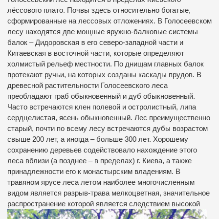
лёссового плато. Почвы здесь относительно богатые,
сформированные на лессовых отложениях. В Голосеевском
лесу находятся две мощные яружно-балковые системы
балок – Дидоровская в его северо-западной части и
Китаевская в восточной части, которые определяют
холмистый рельеф местности. По днищам главных балок
протекают ручьи, на которых созданы каскады прудов. В
древесной растительности Голосеевского леса
преобладают граб обыкновенный и дуб обыкновенный.
Часто встречаются клен полевой и остролистный, липа
сердцелистая, ясень обыкновенный. Лес преимущественно
старый, почти по всему лесу встречаются дубы возрастом
свыше 200 лет, а иногда – больше 300 лет. Хорошему
сохранению деревьев содействовало нахождение этого
леса вблизи (а позднее – в пределах) г. Киева, а также
принадлежности его к монастырским владениям. В
травяном ярусе леса летом наиболее многочисленным
видом является разрыв-трава мелкоцветная, значительное
распространение которой является следствием высокой