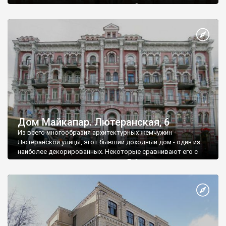
снесли и улица стала застраиваться. Здесь появилось
немало красивых зданий. Не все они сохранились, но среди
уцелевших одним из красивейших является дом под
номером 14-а, возведенный Леонидом Родзянко по проекту
архитектора Мартина Клуга.
Дом Майкапар. Лютеранская, 6
Из всего многообразия архитектурных жемчужин
Лютеранской улицы, этот бывший доходный дом - один из
наиболее декорированных. Некоторые сравнивают его с
многоярусным кремовым тортом. Действительно похож.
Хотя не каждый торт так украсят кулинары, как украсили
главный дом усадьбы на Лютеранской (№ 6) скульпторы и
строители. Проект дома сделал мастер киевского модерна,
известный архитектор немецкого происхождения Мартин
Клуг.