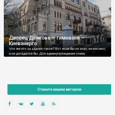
Дворец Дьякова — гимназия —
Киевэнерго
Что же это за здание такое? Вот если бы не знал, возможно,
и не догадался бы. Для админучреждения очень
декоративное, для посольства очень большое (это я когда-
то так подумал, почему-то оно мне напомнило какое
посольство восточного государства). Табличка гласит что
это «Киевэнерго» (они бы еще в Мариинском дворце
поселились). Другая табличка (в углу) указывает на то, что
некогда здесь была гимназия. В 1914-1919 годах здесь учился
всемирно известный балерун - Серж Лифарь…
Станьте нашим автором