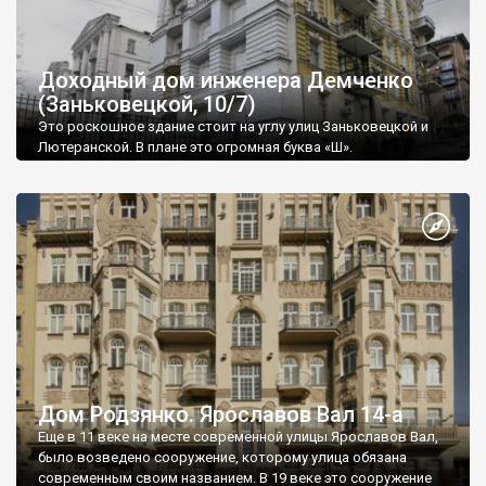
Доходный дом инженера Демченко
(Заньковецкой, 10/7)
Это роскошное здание стоит на углу улиц Заньковецкой и
Лютеранской. В плане это огромная буква «Ш».
Дом Родзянко. Ярославов Вал 14-а
Еще в 11 веке на месте современной улицы Ярославов Вал,
было возведено сооружение, которому улица обязана
современным своим названием. В 19 веке это сооружение