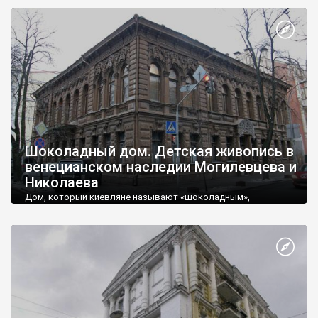
оригинальный дом в стиле модерн вблизи Ярославова Вала.
Госпиталь украшают барельефы с полуголыми женщинами-
птицами, которые, согласно одной из мифологий, отводят от
беды и придают силу. Они достаточно интересно выглядят и
дополняют красоту дома.
Шоколадный дом. Детская живопись в
венецианском наследии Могилевцева и
Николаева
Дом, который киевляне называют «шоколадным»,
расположен по адресу - улица Шелковичная, 17/2. Это
практически в центре города, на Липках.