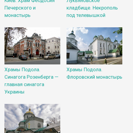
Киев. Храм Феодосия
Лукьяновское
Печерского и
кладбище. Некрополь
монастырь
под телевышкой
Храмы Подола.
Храмы Подола.
Синагога Розенберга —
Флоровский монастырь
главная синагога
Украины