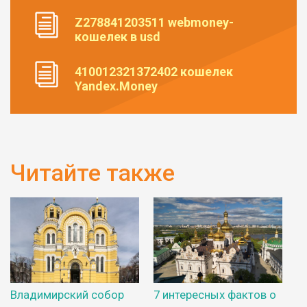
Z278841203511 webmoney-
кошелек в usd
410012321372402 кошелек
Yandex.Money
Читайте также
Владимирский собор
7 интересных фактов о