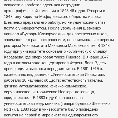
искусств он работал здесь как сотрудник
археографической комиссии в 1845-46 годах. Разгром в
1847 году Кирилло-Мефодиевского общества и арест
Шевченко прервали его работу, но не уничтожили связь
поэта с университетом. После увольнения Шевченко
написал «Букварь Южнорусский» для воскресных школ,
занимался его распространением, переписывался с первым
ректором Университета Михаилом Максимовичем. В 1848
году при университете основали хирургическую клинику
Караваева, где оперировал также Пирогов. В январе 1847
года в актовом зале концертировал Ференц Лист. Здесь
происходили выставки передвижников. В 1861-1919 гг.
ежемесячно выдавались «Университетские Известия»,
работало 10 научных обществ: естествоиспытателей,
физико-математическое, физико-химическое,
хирургическое, историческое Нестора-летописца,
юридическое… В 1883 году была основана
университетская мед. клиника (теперь бульвар Шевченко
№ 17). В 1880 году в университете было проведено
испытание первой в мире системы одновременного