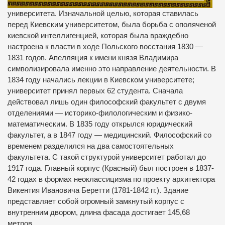
университета. Изначальной целью, которая ставилась
перед Киевским университетом, была борьба с ополяченой
киевской интеллигенцией, которая была враждебно
настроена к власти в ходе Польского восстания 1830 —
1831 годов. Апелляция к имени князя Владимира
символизировала именно это направление деятельности. В
1834 году начались лекции в Киевском университете;
университет принял первых 62 студента. Сначала
действовал лишь один философский факультет с двумя
отделениями — историко-филологическим и физико-
математическим. В 1835 году открылся юридический
факультет, а в 1847 году — медицинский. Философский со
временем разделился на два самостоятельных
факультета. С такой структурой университет работал до
1917 года. Главный корпус (Красный) был построен в 1837-
42 годах в формах неоклассицизма по проекту архитектора
Викентия Ивановича Беретти (1781-1842 гг.). Здание
представляет собой огромный замкнутый корпус с
внутренним двором, длина фасада достигает 145,68
метров.