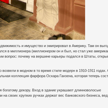
едвижимость и имущество и эмигрировал в Америку. Там он выг
ился в миллионера (миллионером он и был, но стал уже америк
ым вопрос: почему на вершине карьеры подался в Штаты, откры
о возвели в модном в то время стиле модерн в 1910-1911 годах.
льная коллекция фарфора Оскара Ганзена, которая теперь сос
ря богатому декору. Вход в здание украшают длинноволосые
и на своих хрупких ручках держат вес банковского бизнеса, вед