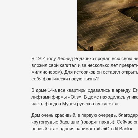
В 1914 году Леонид Родзянко продал всю свою н
вложил свой капитал и за несколько лет преврат
миллионером). Для историков он оставил открыт
себя фактически новую жизнь?
В доме 14-а все квартиры сдавались в аренду. Ег
лифтами фирмы «Otis». В доме находилась уника
часть фондов Музея русского искусства.
Дом очень красивый, в первую очередь, благода
крутогрудые барышни (говорят наяды). Сейчас он
первый этаж здания занимает «UniCredit Bank».