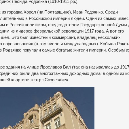
инок Леоніда Родзянка (1910-1911 рр.)
 из городка Хорол (на Полтавщине), Иван Родзянко. Среди
влиятельных в Российской империи людей. Один из самых изве
м в России политиком, председателем Государственной Думы 
дним из лидеров февральской революции 1917 года. А вот его
 шел. Это был известный коммерсант, владелец нескольких
а соревнованиях (в том числе и международных). Кобыла Ракет
в Родзянко покупали самые богатые жители империи. Особым и
ре здания на улице Ярославов Вал (так она называлась до 1917
Среди них были два многоэтажных доходных дома, в одном из к
ывшей квартире театр «Созвездие».