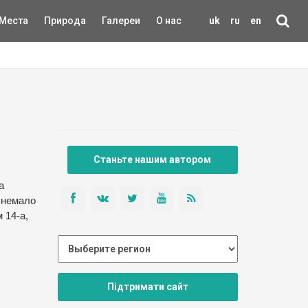
Места
Природа
Галереи
О нас
uk
ru
en
Станьте нашим автором
а
 немало
 14-а,
Підтримати сайт