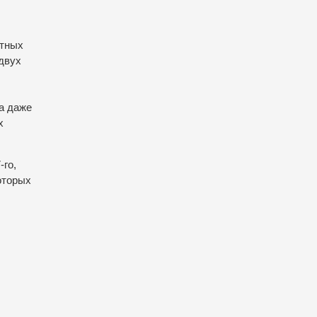
стных
двух
а даже
х
-го,
оторых