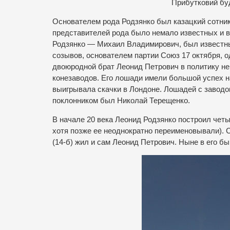
П
рибутковий буд
Основателем рода Родзянко был казацкий сотник
представителей рода было немало известных и 
Родзянко — Михаил Владимирович, был известны
созывов, основателем партии Союз 17 октября, о
двоюродной брат Леонид Петрович в политику не
конезаводов. Его лошади имели большой успех н
выигрывала скачки в Лондоне. Лошадей с заводо
поклонником был Николай Терещенко.
В начале 20 века Леонид Родзянко построил четы
хотя позже ее неоднократно переименовывали). 
(14-б) жил и сам Леонид Петрович. Ныне в его б