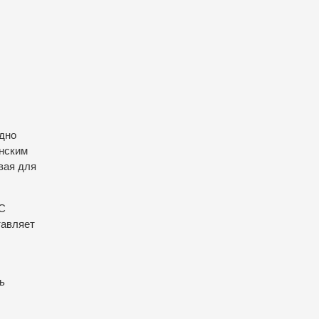
одно
анским
вая для
 С
тавляет
ь