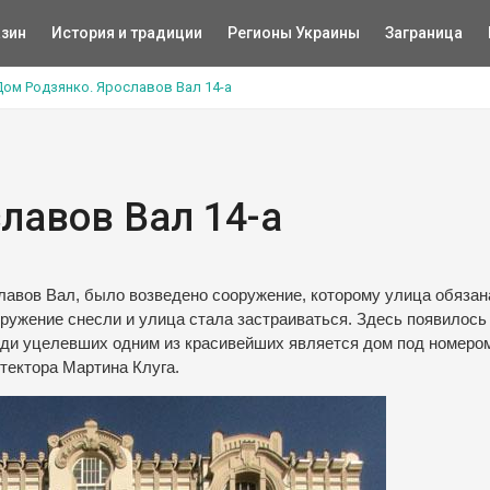
зин
История и традиции
Регионы Украины
Заграница
ом Родзянко. Ярославов Вал 14-а
лавов Вал 14-а
лавов Вал, было возведено сооружение, которому улица обязан
оружение снесли и улица стала застраиваться. Здесь появилось
реди уцелевших одним из красивейших является дом под номером
тектора Мартина Клуга.